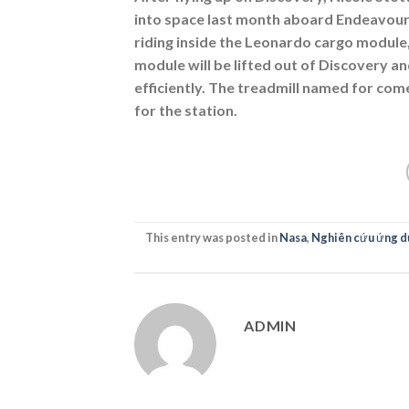
into space last month aboard Endeavour.
riding inside the Leonardo cargo module,
module will be lifted out of Discovery a
efficiently. The treadmill named for co
for the station.
This entry was posted in
Nasa
,
Nghiên cứu ứng d
ADMIN