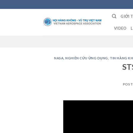
Skip
to
GIỚI 
content
VIDEO
L
NASA
,
NGHIÊN CỨU ỨNG DỤNG
,
TIN HÀNG K
ST
POST