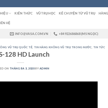
THIỆU
KIẾN THỨC
VŨ TRỤ HỌC
KỂ CHUYỆN TỪ VŨ TRỤ
HÀNG
IÊN HỆ
INFO@VASA.COM.VN
+84 922686868 (MS NGỌC)
HÔNG VŨ TRỤ QUỐC TẾ
,
TIN HÀNG KHÔNG VŨ TRỤ TRONG NƯỚC
,
TIN TỨC
S-128 HD Launch
ED ON
THÁNG BA 3, 2020
BY
ADMIN