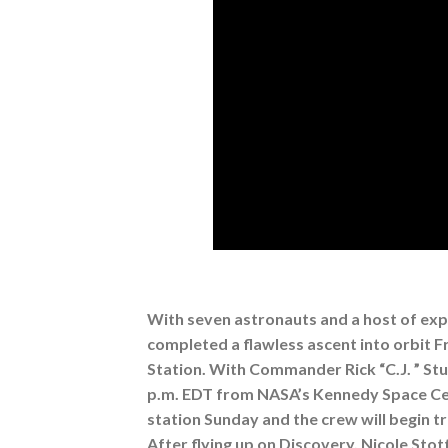
With seven astronauts and a host of ex
completed a flawless ascent into orbit F
Station. With Commander Rick “C.J. ” Stur
p.m. EDT from NASA’s Kennedy Space Cent
station Sunday and the crew will begin t
After flying up on Discovery, Nicole Sto