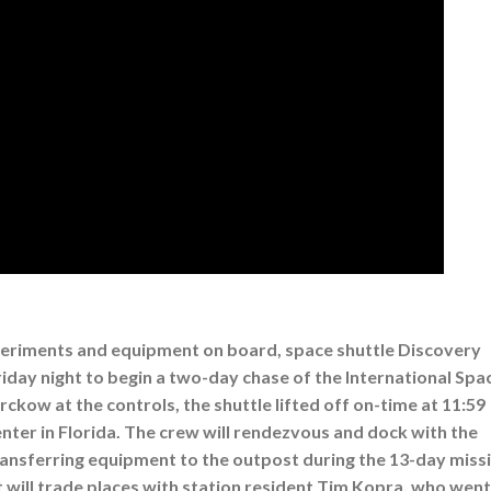
periments and equipment on board, space shuttle Discovery
riday night to begin a two-day chase of the International Spa
ckow at the controls, the shuttle lifted off on-time at 11:59
er in Florida. The crew will rendezvous and dock with the
ransferring equipment to the outpost during the 13-day miss
tt will trade places with station resident Tim Kopra, who went