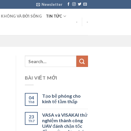
Newsletter
 KHÔNG VÀ ĐỜI SỐNG
TIN TỨC
-
-
BÀI VIẾT MỚI
Tạo bệ phóng cho
04
kinh tế tầm thấp
Th8
VASA và VISAKAI thử
23
nghiệm thành công
Th7
UAV đánh chặn tốc