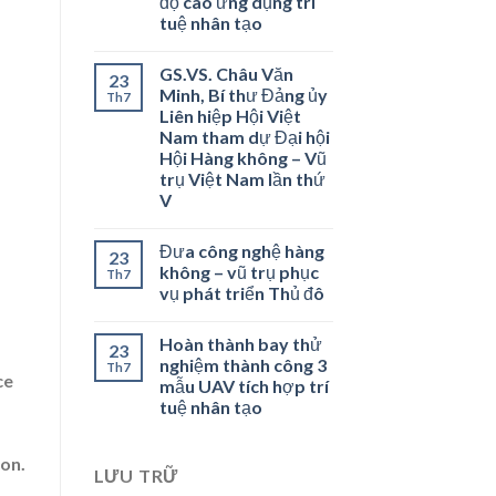
độ cao ứng dụng trí
tuệ nhân tạo
GS.VS. Châu Văn
23
Minh, Bí thư Đảng ủy
Th7
Liên hiệp Hội Việt
Nam tham dự Đại hội
Hội Hàng không – Vũ
trụ Việt Nam lần thứ
V
Đưa công nghệ hàng
23
không – vũ trụ phục
Th7
vụ phát triển Thủ đô
Hoàn thành bay thử
23
nghiệm thành công 3
Th7
ce
mẫu UAV tích hợp trí
tuệ nhân tạo
ion.
LƯU TRỮ