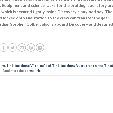
 Equipment and science racks for the orbiting laboratory ar
 which is secured tightly inside Discovery’s payload bay. The
nd locked onto the station so the crew can transfer the gear
median Stephen Colbert also is aboard Discovery and destine
ụng
,
Tin Hàng không Vũ trụ quốc tế
,
Tin Hàng không Vũ trụ trong nước
,
Tin t
Bookmark the
permalink
.