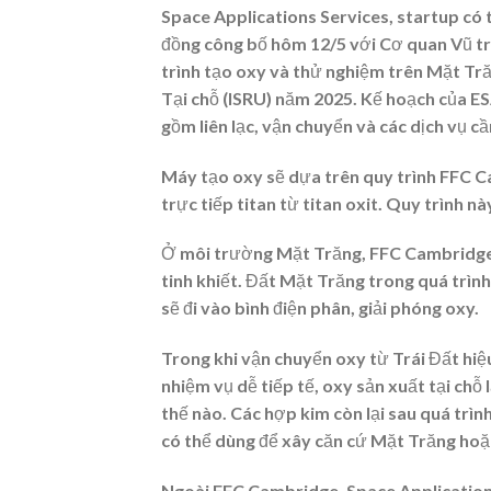
Space Applications Services, startup có 
đồng công bố hôm 12/5 với Cơ quan Vũ trụ
trình tạo oxy và thử nghiệm trên Mặt Tr
Tại chỗ (ISRU) năm 2025. Kế hoạch của ES
gồm liên lạc, vận chuyển và các dịch vụ cầ
Máy tạo oxy sẽ dựa trên quy trình FFC 
trực tiếp titan từ titan oxit. Quy trình n
Ở môi trường Mặt Trăng, FFC Cambridge 
tinh khiết. Đất Mặt Trăng trong quá trì
sẽ đi vào bình điện phân, giải phóng oxy.
Trong khi vận chuyển oxy từ Trái Đất hi
nhiệm vụ dễ tiếp tế, oxy sản xuất tại chỗ 
thế nào. Các hợp kim còn lại sau quá trìn
có thể dùng để xây căn cứ Mặt Trăng hoặc
Ngoài FFC Cambridge, Space Application