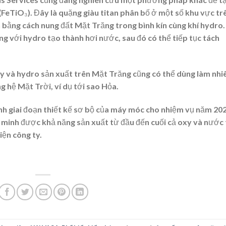
(FeTiO₃). Đây là quặng giàu titan phân bố ở một số khu vực tr
 bằng cách nung đất Mặt Trăng trong bình kín cùng khí hydro.
g với hydro tạo thành hơi nước, sau đó có thể tiếp tục tách
xy và hydro sản xuất trên Mặt Trăng cũng có thể dùng làm nhi
g hệ Mặt Trời, ví dụ tới sao Hỏa.
nh giai đoạn thiết kế sơ bộ của máy móc cho nhiệm vụ năm 202
g minh được khả năng sản xuất từ đầu đến cuối cả oxy và nước
iện công ty.