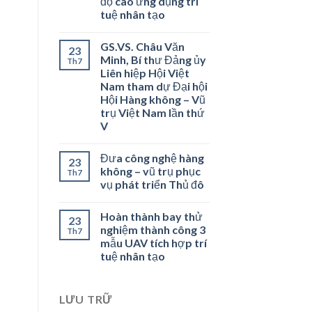
độ cao ứng dụng trí
tuệ nhân tạo
GS.VS. Châu Văn
23
Minh, Bí thư Đảng ủy
Th7
Liên hiệp Hội Việt
Nam tham dự Đại hội
Hội Hàng không – Vũ
trụ Việt Nam lần thứ
V
Đưa công nghệ hàng
23
không – vũ trụ phục
Th7
vụ phát triển Thủ đô
Hoàn thành bay thử
23
nghiệm thành công 3
Th7
mẫu UAV tích hợp trí
tuệ nhân tạo
LƯU TRỮ