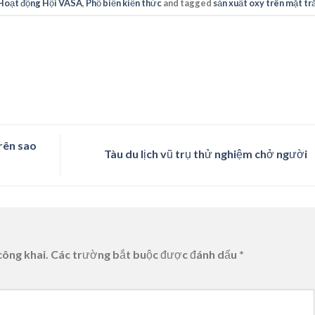
Hoạt động Hội VASA
,
Phổ biến kiến thức
and tagged
sản xuất oxy trên mặt tr
rên sao
Tàu du lịch vũ trụ thử nghiệm chở người
công khai.
Các trường bắt buộc được đánh dấu
*