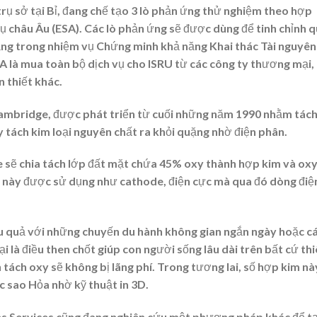
trụ sở tại Bỉ, đang chế tạo 3 lò phản ứng thử nghiệm theo hợp
 châu Âu (ESA). Các lò phản ứng sẽ được dùng để tinh chỉnh 
ăng trong nhiệm vụ Chứng minh khả năng Khai thác Tài nguyên
A là mua toàn bộ dịch vụ cho ISRU từ các công ty thương mại,
n thiết khác.
Cambridge, được phát triển từ cuối những năm 1990 nhằm tác
ày tách kim loại nguyên chất ra khỏi quặng nhờ điện phân.
sẽ chia tách lớp đất mặt chứa 45% oxy thành hợp kim và ox
nh này được sử dụng như cathode, điện cực mà qua đó dòng điệ
ệu quả với những chuyến du hành không gian ngắn ngày hoặc c
lại là điều then chốt giúp con người sống lâu dài trên bất cứ th
h tách oxy sẽ không bị lãng phí. Trong tương lai, số hợp kim nà
 sao Hỏa nhờ kỹ thuật in 3D.
s Services cũng đang nghiên cứu một phương pháp khác để t