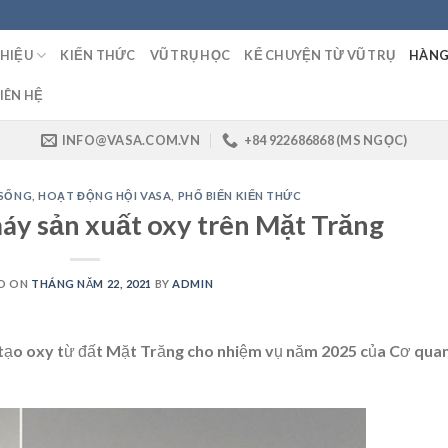
THIỆU
KIẾN THỨC
VŨ TRỤ HỌC
KỂ CHUYỆN TỪ VŨ TRỤ
HÀNG
IÊN HỆ
INFO@VASA.COM.VN
+84 922686868 (MS NGỌC)
 SỐNG
,
HOẠT ĐỘNG HỘI VASA
,
PHỔ BIẾN KIẾN THỨC
máy sản xuất oxy trên Mặt Trăng
D ON
THÁNG NĂM 22, 2021
BY
ADMIN
 tạo oxy từ đất Mặt Trăng cho nhiệm vụ năm 2025 của Cơ qua