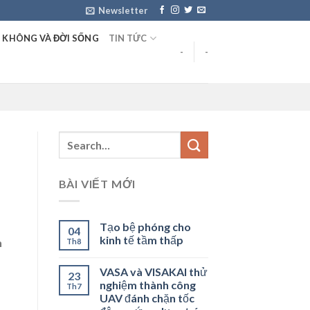
Newsletter
 KHÔNG VÀ ĐỜI SỐNG
TIN TỨC
-
-
BÀI VIẾT MỚI
Tạo bệ phóng cho
04
kinh tế tầm thấp
n
Th8
VASA và VISAKAI thử
23
nghiệm thành công
Th7
UAV đánh chặn tốc