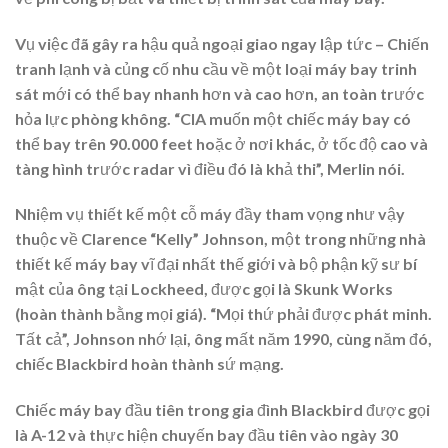
Vụ việc đã gây ra hậu quả ngoại giao ngay lập tức – Chiến
tranh lạnh và củng cố nhu cầu về một loại máy bay trinh
sát mới có thể bay nhanh hơn và cao hơn, an toàn trước
hỏa lực phòng không. “CIA muốn một chiếc máy bay có
thể bay trên 90.000 feet hoặc ở nơi khác, ở tốc độ cao và
tàng hình trước radar vì điều đó là khả thi”, Merlin nói.
Nhiệm vụ thiết kế một cỗ máy đầy tham vọng như vậy
thuộc về Clarence “Kelly” Johnson, một trong những nhà
thiết kế máy bay vĩ đại nhất thế giới và bộ phận kỹ sư bí
mật của ông tại Lockheed, được gọi là Skunk Works
(hoàn thành bằng mọi giá). “Mọi thứ phải được phát minh.
Tất cả”, Johnson nhớ lại, ông mất năm 1990, cùng năm đó,
chiếc Blackbird hoàn thành sứ mạng.
Chiếc máy bay đầu tiên trong gia đình Blackbird được gọi
là A-12 và thực hiện chuyến bay đầu tiên vào ngày 30