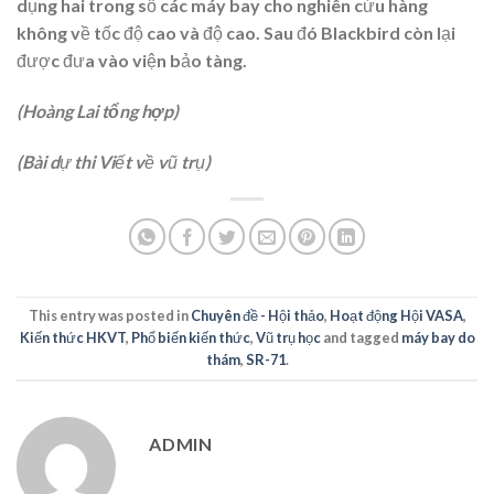
dụng hai trong số các máy bay cho nghiên cứu hàng
không về tốc độ cao và độ cao. Sau đó Blackbird còn lại
được đưa vào viện bảo tàng.
(Hoàng Lai tổng hợp)
(Bài dự thi Viết về vũ trụ)
This entry was posted in
Chuyên đề - Hội thảo
,
Hoạt động Hội VASA
,
Kiến thức HKVT
,
Phổ biến kiến thức
,
Vũ trụ học
and tagged
máy bay do
thám
,
SR-71
.
ADMIN