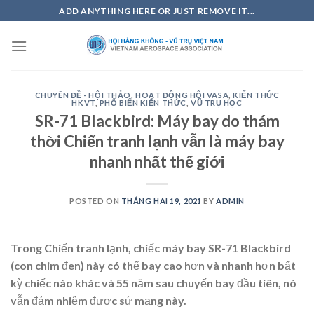
Skip
ADD ANYTHING HERE OR JUST REMOVE IT...
to
content
CHUYÊN ĐỀ - HỘI THẢO
,
HOẠT ĐỘNG HỘI VASA
,
KIẾN THỨC
HKVT
,
PHỔ BIẾN KIẾN THỨC
,
VŨ TRỤ HỌC
SR-71 Blackbird: Máy bay do thám
thời Chiến tranh lạnh vẫn là máy bay
nhanh nhất thế giới
POSTED ON
THÁNG HAI 19, 2021
BY
ADMIN
Trong Chiến tranh lạnh, chiếc máy bay SR-71 Blackbird
(con chim đen) này có thể bay cao hơn và nhanh hơn bất
kỳ chiếc nào khác và 55 năm sau chuyến bay đầu tiên, nó
vẫn đảm nhiệm được sứ mạng này.