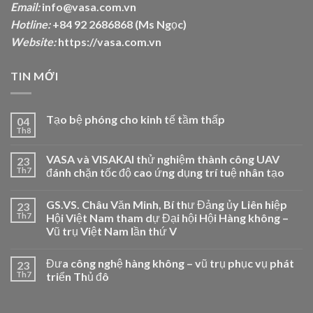
Email:
info@vasa.com.vn
Hotline:
+84 92 2686868 (Ms Ngọc)
Website:
https://vasa.com.vn
TIN MỚI
Tạo bệ phóng cho kinh tế tầm thấp
04
Th8
VASA và VISAKAI thử nghiệm thành công UAV
23
Th7
đánh chặn tốc độ cao ứng dụng trí tuệ nhân tạo
GS.VS. Châu Văn Minh, Bí thư Đảng ủy Liên hiệp
23
Th7
Hội Việt Nam tham dự Đại hội Hội Hàng không –
Vũ trụ Việt Nam lần thứ V
Đưa công nghệ hàng không – vũ trụ phục vụ phát
23
Th7
triển Thủ đô