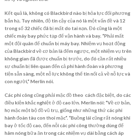
Kết quả là, không có Blackbird nào bị hỏa lực đối phương
bắn hạ. Tuy nhiên, độ tin cậy của nó là một vấn đề và 12
trong số 32 chiếc đã bị mất do tai nạn. Đó cũng là một
chiếc máy bay phức tạp để vận hành và bay. “Phải mất
một đội quân để chuẩn bị máy bay. Nhiệm vụ hoạt động
của Blackbird về cơ bản là đếm ngược, một nhiệm vụ trên
không gian đã được chuẩn bị trước, do đó cần rất nhiều
sự chuẩn bị liên quan đến cả phi hành đoàn và phương
tiện sẵn sàng, một nỗ lực không thể tin nổi cả về nỗ lực và
con người,” Merlin nói.
Các phi công cũng phải mặc đồ theo cách đặc biệt, do các
điều kiện khắc nghiệt ở độ cao lớn. Merlin nói: “Về cơ bản,
họ mặc một bộ đồ vũ trụ, giống như những thứ các phi
hành đoàn tàu con thoi mặc”. “Buồng lái cũng rất nóng khi
bay ở tốc độ cao, đến nỗi các phi công thường dùng để
hâm nóng bữa ăn trong các nhiệm vụ dài bằng cách áp