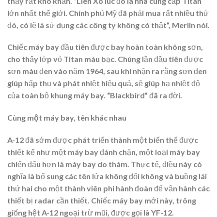
thấy rất khó khăn. “Liên Xô lúc đó là nhà cung cấp Titan
lớn nhất thế giới. Chính phủ Mỹ đã phải mua rất nhiều thứ
đó, có lẽ là sử dụng các công ty không có thật”, Merlin nói.
Chiếc máy bay đầu tiên được bay hoàn toàn không sơn,
cho thấy lớp vỏ Titan màu bạc. Chúng lần đầu tiên được
sơn màu đen vào năm 1964, sau khi nhận ra rằng sơn đen
giúp hấp thụ và phát nhiệt hiệu quả, sẽ giúp hạ nhiệt độ
của toàn bộ khung máy bay. “Blackbird” đã ra đời.
Cùng một máy bay, tên khác nhau
A-12 đã sớm được phát triển thành một biến thể được
thiết kế như một máy bay đánh chặn, một loại máy bay
chiến đấu hơn là máy bay do thám. Thực tế, điều này có
nghĩa là bổ sung các tên lửa không đối không và buồng lái
thứ hai cho một thành viên phi hành đoàn để vận hành các
thiết bị radar cần thiết. Chiếc máy bay mới này, trông
giống hệt A-12 ngoại trừ mũi, được gọi là YF-12.