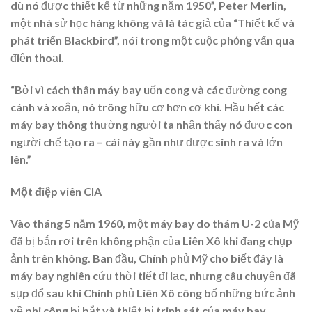
dù nó được thiết kế từ những năm 1950”, Peter Merlin,
một nhà sử học hàng không và là tác giả của “Thiết kế và
phát triển Blackbird”, nói trong một cuộc phỏng vấn qua
điện thoại.
“Bởi vì cách thân máy bay uốn cong và các đường cong
cánh và xoắn, nó trông hữu cơ hơn cơ khí. Hầu hết các
máy bay thông thường người ta nhận thấy nó được con
người chế tạo ra – cái này gần như được sinh ra và lớn
lên.”
Một điệp viên CIA
Vào tháng 5 năm 1960, một máy bay do thám U-2 của Mỹ
đã bị bắn rơi trên không phận của Liên Xô khi đang chụp
ảnh trên không. Ban đầu, Chính phủ Mỹ cho biết đây là
máy bay nghiên cứu thời tiết đi lạc, nhưng câu chuyện đã
sụp đổ sau khi Chính phủ Liên Xô công bố những bức ảnh
về phi công bị bắt và thiết bị trinh sát của máy bay.