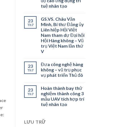
độ cao ứng dụng trí
tuệ nhân tạo
GS.VS. Châu Văn
23
Minh, Bí thư Đảng ủy
Th7
Liên hiệp Hội Việt
Nam tham dự Đại hội
Hội Hàng không – Vũ
trụ Việt Nam lần thứ
V
Đưa công nghệ hàng
23
không – vũ trụ phục
Th7
vụ phát triển Thủ đô
Hoàn thành bay thử
23
nghiệm thành công 3
Th7
mẫu UAV tích hợp trí
ace
tuệ nhân tạo
er
e:
LƯU TRỮ