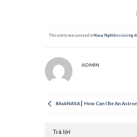
This entry was posted in
Nasa
,
Nghiên cứu ứng d
ADMIN
#AskNASA┃ How Can I Be An Astro
Trả lời