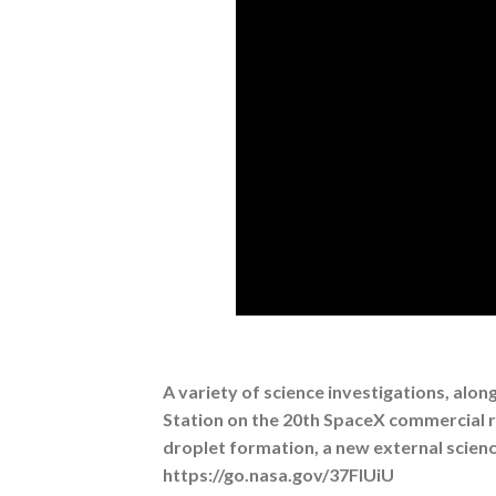
A variety of science investigations, alon
Station on the 20th SpaceX commercial re
droplet formation, a new external scien
https://go.nasa.gov/37FlUiU