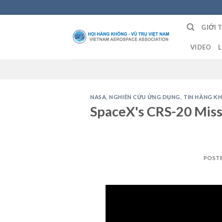
Skip
to
GIỚI 
content
VIDEO
L
NASA
,
NGHIÊN CỨU ỨNG DỤNG
,
TIN HÀNG K
SpaceX's CRS-20 Miss
POST