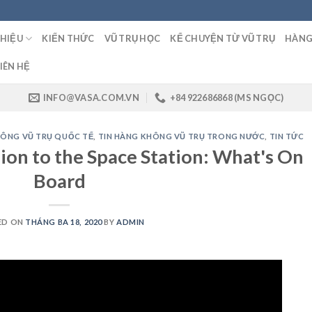
THIỆU
KIẾN THỨC
VŨ TRỤ HỌC
KỂ CHUYỆN TỪ VŨ TRỤ
HÀNG
IÊN HỆ
INFO@VASA.COM.VN
+84 922686868 (MS NGỌC)
HÔNG VŨ TRỤ QUỐC TẾ
,
TIN HÀNG KHÔNG VŨ TRỤ TRONG NƯỚC
,
TIN TỨC
ion to the Space Station: What's On
Board
ED ON
THÁNG BA 18, 2020
BY
ADMIN