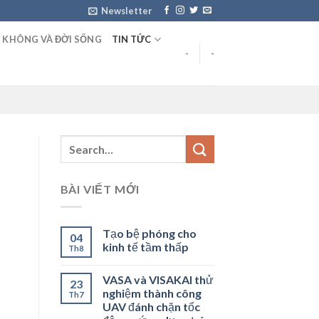
Newsletter
 KHÔNG VÀ ĐỜI SỐNG
TIN TỨC
-
-
BÀI VIẾT MỚI
Tạo bệ phóng cho
04
kinh tế tầm thấp
Th8
VASA và VISAKAI thử
23
nghiệm thành công
Th7
UAV đánh chặn tốc