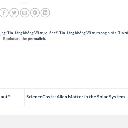
ụng
,
Tin Hàng không Vũ trụ quốc tế
,
Tin Hàng không Vũ trụ trong nước
,
Tin t
Bookmark the
permalink
.
naut?
ScienceCasts: Alien Matter in the Solar System