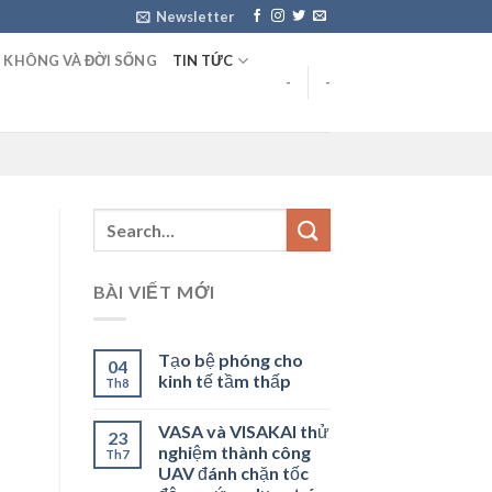
Newsletter
 KHÔNG VÀ ĐỜI SỐNG
TIN TỨC
-
-
BÀI VIẾT MỚI
Tạo bệ phóng cho
04
kinh tế tầm thấp
Th8
VASA và VISAKAI thử
23
nghiệm thành công
Th7
UAV đánh chặn tốc