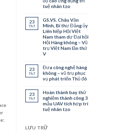
độ cao ứng dụng trí
tuệ nhân tạo
GS.VS. Châu Văn
23
Minh, Bí thư Đảng ủy
Th7
Liên hiệp Hội Việt
Nam tham dự Đại hội
Hội Hàng không – Vũ
trụ Việt Nam lần thứ
V
Đưa công nghệ hàng
23
không – vũ trụ phục
Th7
vụ phát triển Thủ đô
Hoàn thành bay thử
23
nghiệm thành công 3
Th7
mẫu UAV tích hợp trí
ace
tuệ nhân tạo
er
e:
LƯU TRỮ