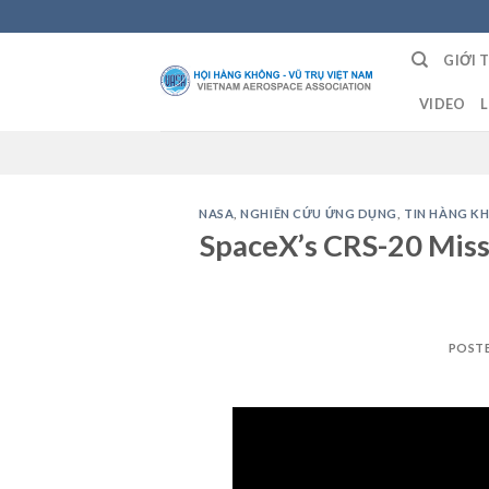
Skip
to
GIỚI 
content
VIDEO
L
NASA
,
NGHIÊN CỨU ỨNG DỤNG
,
TIN HÀNG K
SpaceX’s CRS-20 Miss
POST