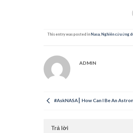
This entry was posted in
Nasa
,
Nghiên cứu ứng d
ADMIN
#AskNASA┃ How Can I Be An Astro
Trả lời