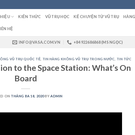
THIỆU
KIẾN THỨC
VŨ TRỤ HỌC
KỂ CHUYỆN TỪ VŨ TRỤ
HÀNG
IÊN HỆ
INFO@VASA.COM.VN
+84 922686868 (MS NGỌC)
HÔNG VŨ TRỤ QUỐC TẾ
,
TIN HÀNG KHÔNG VŨ TRỤ TRONG NƯỚC
,
TIN TỨC
ion to the Space Station: What’s On
Board
ED ON
THÁNG BA 18, 2020
BY
ADMIN