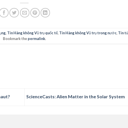
ụng
,
Tin Hàng không Vũ trụ quốc tế
,
Tin Hàng không Vũ trụ trong nước
,
Tin t
Bookmark the
permalink
.
naut?
ScienceCasts: Alien Matter in the Solar System