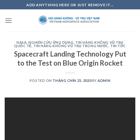
Skip
ADD ANYTHING HERE OR JUST REMOVE IT...
to
content
NASA
,
NGHIÊN CỨU ỨNG DỤNG
,
TIN HÀNG KHÔNG VŨ TRỤ
QUỐC TẾ
,
TIN HÀNG KHÔNG VŨ TRỤ TRONG NƯỚC
,
TIN TỨC
Spacecraft Landing Technology Put
to the Test on Blue Origin Rocket
POSTED ON
THÁNG CHÍN 25, 2020
BY
ADMIN