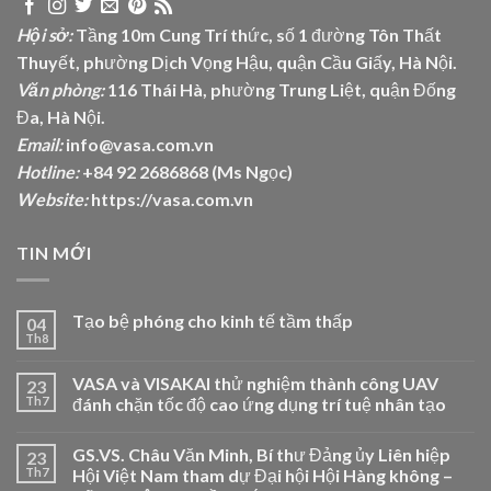
Hội sở:
Tầng 10m Cung Trí thức, số 1 đường Tôn Thất
Thuyết, phường Dịch Vọng Hậu, quận Cầu Giấy, Hà Nội.
Văn phòng:
116 Thái Hà, phường Trung Liệt, quận Đống
Đa, Hà Nội.
Email:
info@vasa.com.vn
Hotline:
+84 92 2686868 (Ms Ngọc)
Website:
https://vasa.com.vn
TIN MỚI
Tạo bệ phóng cho kinh tế tầm thấp
04
Th8
VASA và VISAKAI thử nghiệm thành công UAV
23
Th7
đánh chặn tốc độ cao ứng dụng trí tuệ nhân tạo
GS.VS. Châu Văn Minh, Bí thư Đảng ủy Liên hiệp
23
Th7
Hội Việt Nam tham dự Đại hội Hội Hàng không –