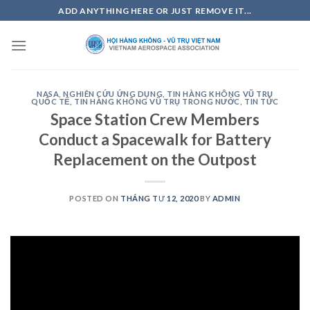
Skip
ADD ANYTHING HERE OR JUST REMOVE IT...
to
content
NASA
,
NGHIÊN CỨU ỨNG DỤNG
,
TIN HÀNG KHÔNG VŨ TRỤ
QUỐC TẾ
,
TIN HÀNG KHÔNG VŨ TRỤ TRONG NƯỚC
,
TIN TỨC
Space Station Crew Members
Conduct a Spacewalk for Battery
Replacement on the Outpost
POSTED ON
THÁNG TƯ 12, 2020
BY
ADMIN