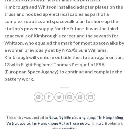
Kimbrough and Whitson installed adapter plates on the
truss and hooked up electrical cables as part of a
complex robotics and spacewalk plan to shore up the
station’s power supply for the future. It was the third
spacewalk of Kimbrough’s career and the seventh for
Whitson, who equaled the mark for most spacewalks by
a woman previously set by NASA’s Suni Williams.
Kimbrough will venture outside the station again on Jan.
13 with Flight Engineer Thomas Pesquet of ESA
(European Space Agency) to continue and complete the
battery work.
This entry was posted in
Nasa
,
Nghiên cứu ứng dụng
,
Tin Hàng không
Vũ trụ quốc tế
,
Tin Hàng không Vũ trụ trong nước
,
Tin tức
. Bookmark