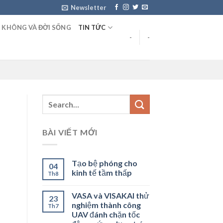
Newsletter
 KHÔNG VÀ ĐỜI SỐNG
TIN TỨC
-
-
BÀI VIẾT MỚI
Tạo bệ phóng cho
04
kinh tế tầm thấp
Th8
VASA và VISAKAI thử
23
nghiệm thành công
Th7
UAV đánh chặn tốc