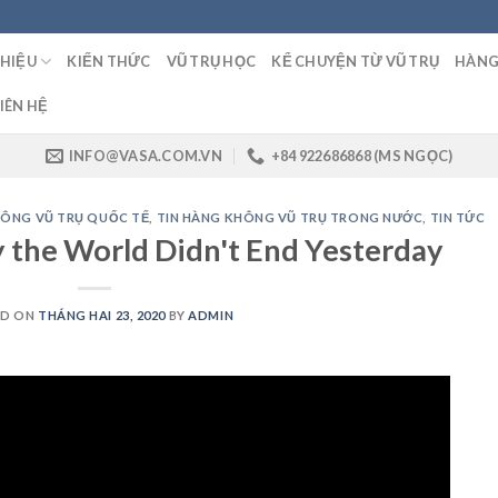
THIỆU
KIẾN THỨC
VŨ TRỤ HỌC
KỂ CHUYỆN TỪ VŨ TRỤ
HÀNG
IÊN HỆ
INFO@VASA.COM.VN
+84 922686868 (MS NGỌC)
HÔNG VŨ TRỤ QUỐC TẾ
,
TIN HÀNG KHÔNG VŨ TRỤ TRONG NƯỚC
,
TIN TỨC
 the World Didn't End Yesterday
ED ON
THÁNG HAI 23, 2020
BY
ADMIN