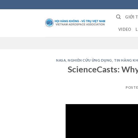
Skip
to
GIỚI 
content
VIDEO
L
NASA
,
NGHIÊN CỨU ỨNG DỤNG
,
TIN HÀNG K
ScienceCasts: Why
POST