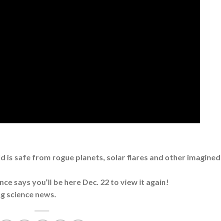
 is safe from rogue planets, solar flares and other imagined
 says you’ll be here Dec. 22 to view it again!
ng science news.