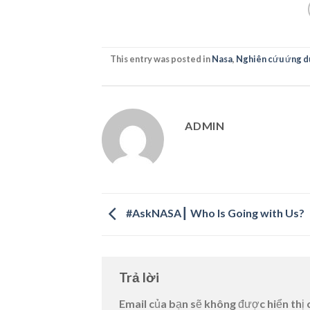
This entry was posted in
Nasa
,
Nghiên cứu ứng d
ADMIN
#AskNASA┃ Who Is Going with Us?
Trả lời
Email của bạn sẽ không được hiển thị 