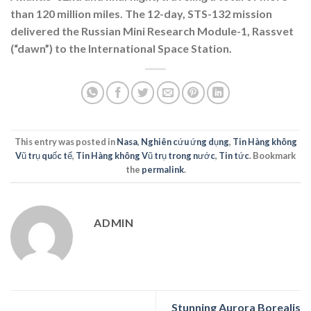
than 120 million miles. The 12-day, STS-132 mission
delivered the Russian Mini Research Module-1, Rassvet
(“dawn”) to the International Space Station.
This entry was posted in
Nasa
,
Nghiên cứu ứng dụng
,
Tin Hàng không
Vũ trụ quốc tế
,
Tin Hàng không Vũ trụ trong nước
,
Tin tức
. Bookmark
the
permalink
.
ADMIN
Stunning Aurora Borealis