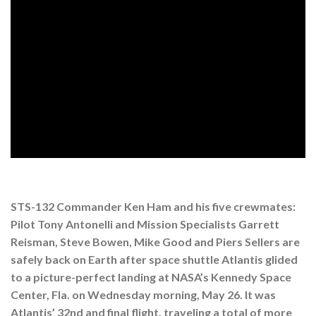
STS-132 Commander Ken Ham and his five crewmates:
Pilot Tony Antonelli and Mission Specialists Garrett
Reisman, Steve Bowen, Mike Good and Piers Sellers are
safely back on Earth after space shuttle Atlantis glided
to a picture-perfect landing at NASA’s Kennedy Space
Center, Fla. on Wednesday morning, May 26. It was
Atlantis’ 32nd and final flight, traveling a total of more