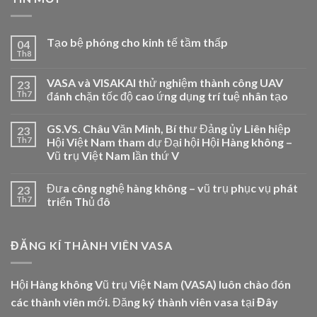
Tạo bệ phóng cho kinh tế tầm thấp
04
Th8
VASA và VISAKAI thử nghiệm thành công UAV
23
Th7
đánh chặn tốc độ cao ứng dụng trí tuệ nhân tạo
GS.VS. Châu Văn Minh, Bí thư Đảng ủy Liên hiệp
23
Th7
Hội Việt Nam tham dự Đại hội Hội Hàng không –
Vũ trụ Việt Nam lần thứ V
Đưa công nghệ hàng không – vũ trụ phục vụ phát
23
Th7
triển Thủ đô
ĐĂNG KÍ THÀNH VIÊN VASA
Hội Hàng không Vũ trụ Việt Nam (VASA) luôn chào đón
các thành viên mới. Đăng ký thành viên vasa tại
Đây