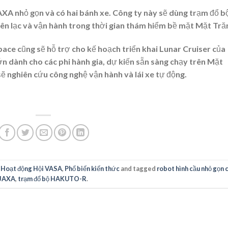
AXA nhỏ gọn và có hai bánh xe. Công ty này sẽ dùng trạm đổ b
ên lạc và vận hành trong thời gian thám hiểm bề mặt Mặt Tră
pace cũng sẽ hỗ trợ cho kế hoạch triển khai Lunar Cruiser của
ớn dành cho các phi hành gia, dự kiến sẵn sàng chạy trên Mặt
ẽ nghiên cứu công nghệ vận hành và lái xe tự động.
,
Hoạt động Hội VASA
,
Phổ biến kiến thức
and tagged
robot hình cầu nhỏ gọn 
JAXA
,
trạm đổ bộ HAKUTO-R
.