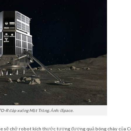
-R đáp xuống Mặt Trăng. Ảnh: iSpace.
e sẽ chở robot kích thước tương đương quả bóng chày của 