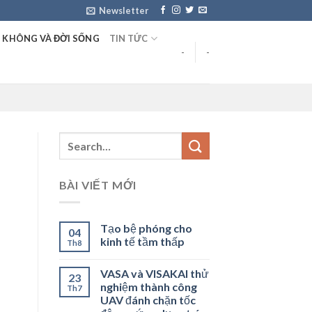
Newsletter
 KHÔNG VÀ ĐỜI SỐNG
TIN TỨC
-
-
BÀI VIẾT MỚI
Tạo bệ phóng cho
04
kinh tế tầm thấp
Th8
VASA và VISAKAI thử
23
nghiệm thành công
Th7
UAV đánh chặn tốc