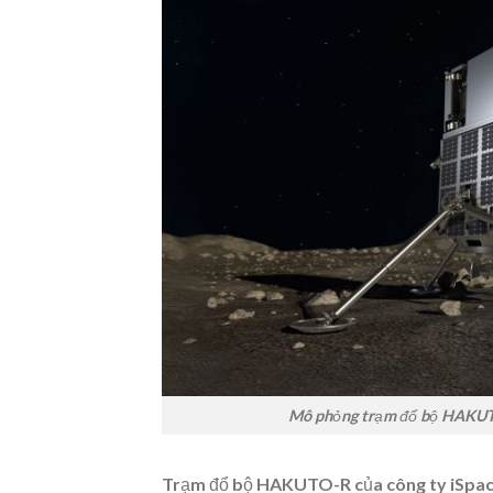
Mô phỏng trạm đổ bộ HAKUTO
Trạm đổ bộ HAKUTO-R của công ty iSpac