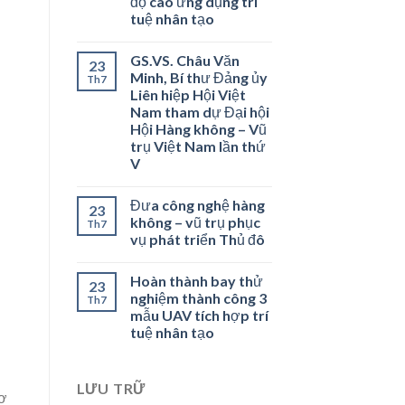
độ cao ứng dụng trí
tuệ nhân tạo
GS.VS. Châu Văn
23
Minh, Bí thư Đảng ủy
Th7
Liên hiệp Hội Việt
Nam tham dự Đại hội
Hội Hàng không – Vũ
trụ Việt Nam lần thứ
V
Đưa công nghệ hàng
23
không – vũ trụ phục
Th7
vụ phát triển Thủ đô
Hoàn thành bay thử
23
nghiệm thành công 3
Th7
mẫu UAV tích hợp trí
tuệ nhân tạo
LƯU TRỮ
Cơ