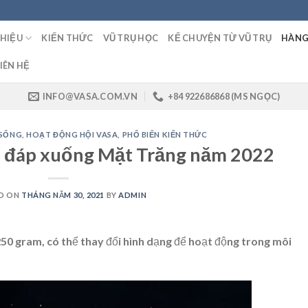
THIỆU
KIẾN THỨC
VŨ TRỤ HỌC
KỂ CHUYỆN TỪ VŨ TRỤ
HÀNG
IÊN HỆ
INFO@VASA.COM.VN
+84 922686868 (MS NGỌC)
 SỐNG
,
HOẠT ĐỘNG HỘI VASA
,
PHỔ BIẾN KIẾN THỨC
ẽ đáp xuống Mặt Trăng năm 2022
D ON
THÁNG NĂM 30, 2021
BY
ADMIN
50 gram, có thể thay đổi hình dạng để hoạt động trong môi