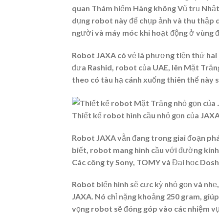
quan Thám hiểm Hàng không Vũ trụ Nhật
dụng robot này để chụp ảnh và thu thập d
người và máy móc khi hoạt động ở vùng đấ
Robot JAXA có vẻ là phương tiện thứ hai
đưa Rashid, robot của UAE, lên Mặt Trăn
theo có tàu hạ cánh xuống thiên thể này 
Thiết kế robot hình cầu nhỏ gọn của JAXA
Robot JAXA vẫn đang trong giai đoạn phát
biết, robot mang hình cầu với đường kính 
Các công ty Sony, TOMY và Đại học Doshi
Robot biến hình sẽ cực kỳ nhỏ gọn và nhẹ
JAXA. Nó chỉ nặng khoảng 250 gram, giúp
vọng robot sẽ đóng góp vào các nhiệm vụ