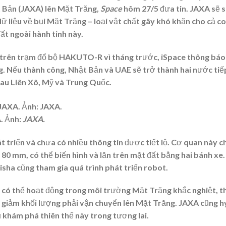
 Bản (JAXA) lên Mặt Trăng,
Space
hôm 27/5 đưa tin. JAXA sẽ 
ữ liệu về bụi Mặt Trăng – loại vật chất gây khó khăn cho cả c
t ngoài hành tinh này.
 trên trạm đổ bộ HAKUTO-R vì tháng trước, iSpace thông báo
g. Nếu thành công, Nhật Bản và UAE sẽ trở thành hai nước tiế
sau Liên Xô, Mỹ và Trung Quốc.
. Ảnh:
JAXA.
 triển và chưa có nhiều thông tin được tiết lộ. Cơ quan này c
80 mm, có thể biến hình và lăn trên mặt đất bằng hai bánh xe.
sha cũng tham gia quá trình phát triển robot.
, có thể hoạt động trong môi trường Mặt Trăng khắc nghiệt, t
 giảm khối lượng phải vận chuyển lên Mặt Trăng. JAXA cũng h
 khám phá thiên thể này trong tương lai.