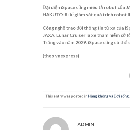
Đại diện iSpace cũng miêu tả robot của J
HAKUTO-R để giám sát quá trình robot li
Công nghệ trao đổi thông tin từ xa của iS
JAXA. Lunar Cruiser là xe thám hiểm cỡ l
Trăng vào năm 2029. iSpace cũng có thể s
(theo vnexpress)
This entry was posted in
Hàng không và Đời sống
ADMIN