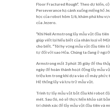
Floor Fractured Rough”. Theo dự kiến, cộ
Perseverance hạ cánh xuống miệng hố Jez
học của robot hôm 1/6, khám phá khu vực 
của Jezero.
“Khi Neil Armstrong lấy mẫu vật đầu tiên
giúp viết lại hiểu biết của nhân loại về
cho biết. “Tôi hy vọng mẫu vật đầu tiên 
tự đối với sao Hỏa. Chúng ta đang ở ngư
Armstrong mất 3 phút 35 giây để thu thậ
ngày để hoàn thành hoạt động lấy mẫu vật
triệu km trong khi dựa vào cỗ máy phức 
Hệ thống lấy và lưu trữ mẫu vật.
Trình tự lấy mẫu vật bắt đầu khi robot đặt
mét. Sau đó, nó sẽ thực hiện khảo sát bằn
trí chính xác để lấy mẫu vật đầu tiên và 