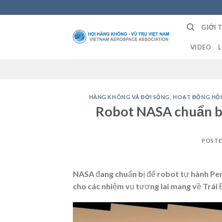
Skip
to
GIỚI 
content
VIDEO
L
HÀNG KHÔNG VÀ ĐỜI SỐNG
,
HOẠT ĐỘNG HỘI
Robot NASA chuẩn bị
POST
NASA đang chuẩn bị để robot tự hành Per
cho các nhiệm vụ tương lai mang về Trái 