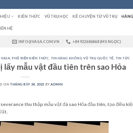
THIỆU
KIẾN THỨC
VŨ TRỤ HỌC
KỂ CHUYỆN TỪ VŨ TRỤ
HÀNG
IÊN HỆ
INFO@VASA.COM.VN
+84 922686868 (MS NGỌC)
 VASA
,
PHỔ BIẾN KIẾN THỨC
,
TIN HÀNG KHÔNG VŨ TRỤ QUỐC TẾ
,
TIN TỨC
 lấy mẫu vật đầu tiên trên sao Hỏa
ED ON
THÁNG BẢY 24, 2021
BY
ADMIN
severance thu thập mẫu vật đá sao Hỏa đầu tiên, tạo điều kiệ
Đất.