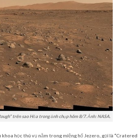
Rough” trên sao Hỏa trong ảnh chụp hôm 8/7. Ảnh: NASA.
 khoa học thú vụ nằm trong miệng hố Jezero, gọi là “Cratered