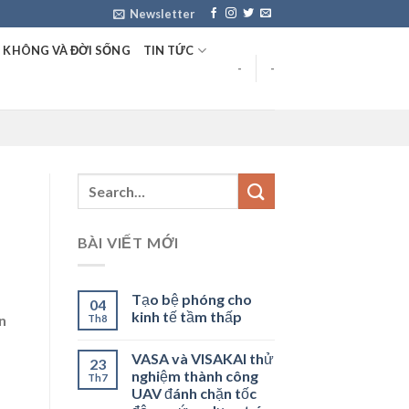
Newsletter
 KHÔNG VÀ ĐỜI SỐNG
TIN TỨC
-
-
BÀI VIẾT MỚI
Tạo bệ phóng cho
04
kinh tế tầm thấp
n
Th8
VASA và VISAKAI thử
23
nghiệm thành công
Th7
UAV đánh chặn tốc