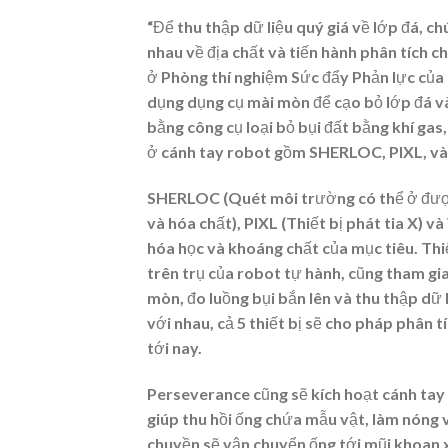
“Để thu thập dữ liệu quý giá về lớp đá, c
nhau về địa chất và tiến hành phân tích ch
ở Phòng thí nghiệm Sức đẩy Phản lực của N
dụng dụng cụ mài mòn để cạo bỏ lớp đá và 
bằng công cụ loại bỏ bụi đất bằng khí ga
ở cánh tay robot gồm SHERLOC, PIXL, 
SHERLOC (Quét môi trường có thể ở đượ
và hóa chất), PIXL (Thiết bị phát tia X)
hóa học và khoáng chất của mục tiêu. T
trên trụ của robot tự hành, cũng tham gi
mòn, đo luồng bụi bắn lên và thu thập dữ
với nhau, cả 5 thiết bị sẽ cho pháp phân t
tới nay.
Perseverance cũng sẽ kích hoạt cánh tay
giúp thu hồi ống chứa mẫu vật, làm nóng 
chuyền sẽ vận chuyển ống tới mũi khoan 