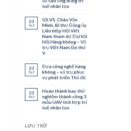
độ cao ứng dụng trí
tuệ nhân tạo
GS.VS. Châu Văn
23
Minh, Bí thư Đảng ủy
Th7
Liên hiệp Hội Việt
Nam tham dự Đại hội
Hội Hàng không – Vũ
trụ Việt Nam lần thứ
V
Đưa công nghệ hàng
23
không – vũ trụ phục
Th7
vụ phát triển Thủ đô
Hoàn thành bay thử
23
nghiệm thành công 3
Th7
mẫu UAV tích hợp trí
tuệ nhân tạo
LƯU TRỮ