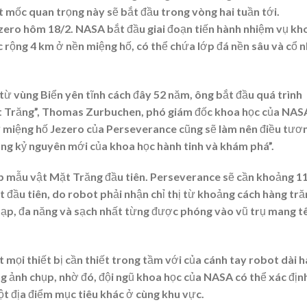
t mốc quan trọng này sẽ bắt đầu trong vòng hai tuần tới.
ero hôm 18/2. NASA bắt đầu giai đoạn tiến hành nhiệm vụ kh
rộng 4 km ở nền miệng hố, có thể chứa lớp đá nền sâu và cổ 
 từ vùng Biển yên tĩnh cách đây 52 năm, ông bắt đầu quá trình
 Mặt Trăng”, Thomas Zurbuchen, phó giám đốc khoa học của NAS
từ miệng hố Jezero của Perseverance cũng sẽ làm nên điều tươ
ỡng kỷ nguyên mới của khoa học hành tinh và khám phá”.
p mẫu vật Mặt Trăng đầu tiên. Perseverance sẽ cần khoảng 1
 đầu tiên, do robot phải nhận chỉ thị từ khoảng cách hàng tr
tạp, đa năng và sạch nhất từng được phóng vào vũ trụ mang t
 mọi thiết bị cần thiết trong tầm với của cánh tay robot dài h
g ảnh chụp, nhờ đó, đội ngũ khoa học của NASA có thể xác định
một địa điểm mục tiêu khác ở cùng khu vực.