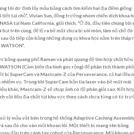
húng tôi dự định lấy mẫu bằng cách tìm kiếm hai địa điểm giống
i tiết tại chỗ”, Vivian Sun, đồng trưởng nhóm chiến dịch khoa 
ASA tại Nam California, giải thích. “Ở đó, đầu tiên chúng tôi 
bụi trên cùng, để lộ ra bề mặt chưa bị xói mòn, làm nổ chỗ đó
s, sau đó tiếp cận bằng những dụng cụ khoa học nằm trên tháp 
và WATSON”.
c bằng quang phổ Raman và phát quang để tìm hợp chất hữu
 và WATSON (Cảm biến địa hình góc rộng) để phân tích thành ph
hiết bị SuperCam và Mastcam-Z của Perseverance, cả hai đều 
a nhiệm vụ. Trong khi SuperCam bắn tia laser vào bề mặt mài
 liệu khác, Mastcam-Z sẽ chụp ảnh có độ phân giải cao. Kết hợ
ích vật liệu địa chất tại khu vực theo cách chưa từng có từ trư
 xử lý mẫu vật bên trong hệ thống Adaptive Caching Assembly
và sau đó cho vào mũi khoan lõi. Một thiết bị mang tên băng
xoay đập trên cánh tay robot của Perseverance. Mũi khoan n