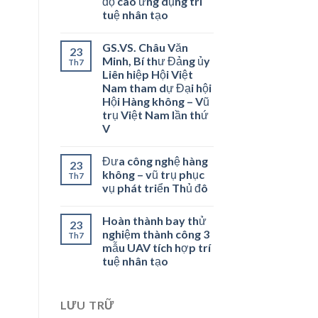
độ cao ứng dụng trí
tuệ nhân tạo
GS.VS. Châu Văn
23
Minh, Bí thư Đảng ủy
Th7
Liên hiệp Hội Việt
Nam tham dự Đại hội
Hội Hàng không – Vũ
trụ Việt Nam lần thứ
V
Đưa công nghệ hàng
23
không – vũ trụ phục
Th7
vụ phát triển Thủ đô
Hoàn thành bay thử
23
nghiệm thành công 3
Th7
mẫu UAV tích hợp trí
tuệ nhân tạo
LƯU TRỮ