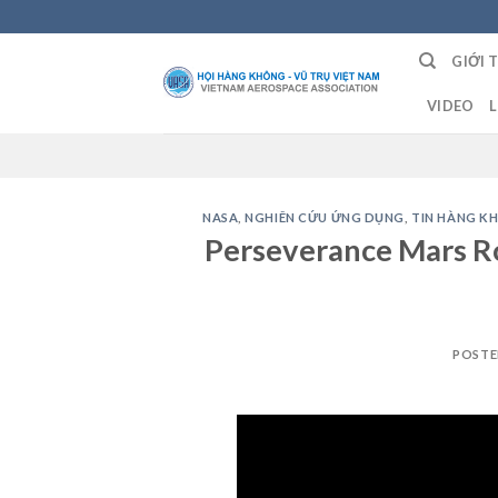
Skip
to
GIỚI 
content
VIDEO
L
NASA
,
NGHIÊN CỨU ỨNG DỤNG
,
TIN HÀNG K
Perseverance Mars Ro
POST