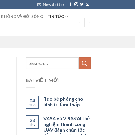
Newsletter
 KHÔNG VÀ ĐỜI SỐNG
TIN TỨC
-
-
BÀI VIẾT MỚI
Tạo bệ phóng cho
04
kinh tế tầm thấp
Th8
VASA và VISAKAI thử
23
nghiệm thành công
Th7
UAV đánh chặn tốc