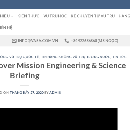
THIỆU
KIẾN THỨC
VŨ TRỤ HỌC
KỂ CHUYỆN TỪ VŨ TRỤ
HÀNG
IÊN HỆ
INFO@VASA.COM.VN
+84 922686868 (MS NGỌC)
HÔNG VŨ TRỤ QUỐC TẾ
,
TIN HÀNG KHÔNG VŨ TRỤ TRONG NƯỚC
,
TIN TỨC
ver Mission Engineering & Science
Briefing
ED ON
THÁNG BẢY 27, 2020
BY
ADMIN