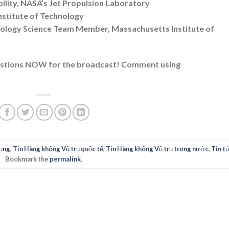
ility, NASA’s Jet Propulsion Laboratory
Institute of Technology
ology Science Team Member, Massachusetts Institute of
uestions NOW for the broadcast! Comment using
ụng
,
Tin Hàng không Vũ trụ quốc tế
,
Tin Hàng không Vũ trụ trong nước
,
Tin t
Bookmark the
permalink
.