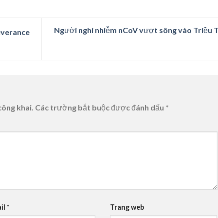
Người nghi nhiễm nCoV vượt sông vào Triều T
everance
công khai.
Các trường bắt buộc được đánh dấu
*
il
*
Trang web