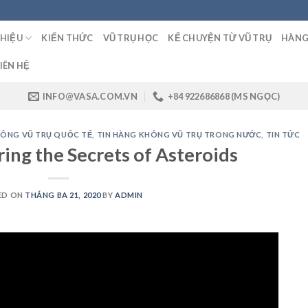
THIỆU
KIẾN THỨC
VŨ TRỤ HỌC
KỂ CHUYỆN TỪ VŨ TRỤ
HÀNG
IÊN HỆ
INFO@VASA.COM.VN
+84 922686868 (MS NGỌC)
HÔNG VŨ TRỤ QUỐC TẾ
,
TIN HÀNG KHÔNG VŨ TRỤ TRONG NƯỚC
,
TIN TỨC
ng the Secrets of Asteroids
ED ON
THÁNG BA 21, 2020
BY
ADMIN