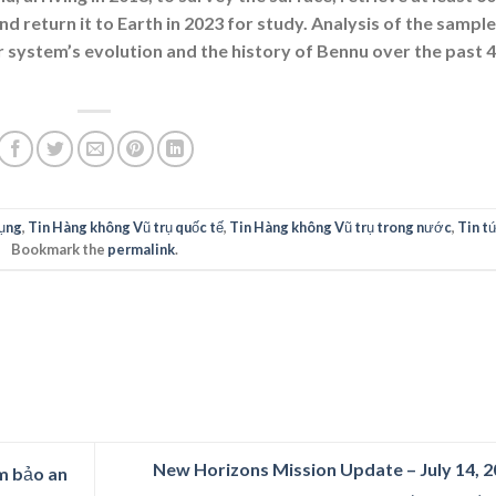
nd return it to Earth in 2023 for study. Analysis of the sample
lar system’s evolution and the history of Bennu over the past 4
ụng
,
Tin Hàng không Vũ trụ quốc tế
,
Tin Hàng không Vũ trụ trong nước
,
Tin t
Bookmark the
permalink
.
New Horizons Mission Update – July 14, 
m bảo an