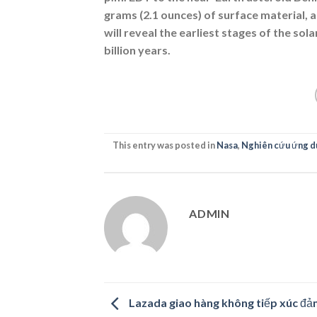
grams (2.1 ounces) of surface material, a
will reveal the earliest stages of the so
billion years.
This entry was posted in
Nasa
,
Nghiên cứu ứng d
ADMIN
Lazada giao hàng không tiếp xúc đả