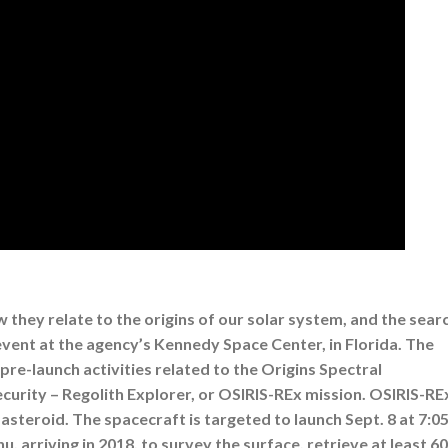
 they relate to the origins of our solar system, and the sear
 event at the agency’s Kennedy Space Center, in Florida. The
pre-launch activities related to the Origins Spectral
ecurity – Regolith Explorer, or OSIRIS-REx mission. OSIRIS-RE
n asteroid. The spacecraft is targeted to launch Sept. 8 at 7:0
, arriving in 2018, to survey the surface, retrieve at least 60