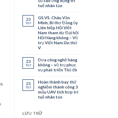
độ cao ứng dụng trí
tuệ nhân tạo
GS.VS. Châu Văn
23
Minh, Bí thư Đảng ủy
Th7
Liên hiệp Hội Việt
Nam tham dự Đại hội
Hội Hàng không – Vũ
trụ Việt Nam lần thứ
V
Đưa công nghệ hàng
23
không – vũ trụ phục
Th7
vụ phát triển Thủ đô
Hoàn thành bay thử
23
ch
nghiệm thành công 3
Th7
mẫu UAV tích hợp trí
tuệ nhân tạo
x
5
LƯU TRỮ