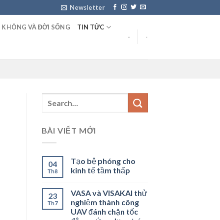
Newsletter
 KHÔNG VÀ ĐỜI SỐNG
TIN TỨC
-
-
BÀI VIẾT MỚI
Tạo bệ phóng cho
04
kinh tế tầm thấp
Th8
VASA và VISAKAI thử
23
nghiệm thành công
Th7
UAV đánh chặn tốc