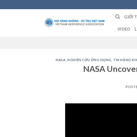
Skip
to
GIỚI 
content
VIDEO
L
NASA
,
NGHIÊN CỨU ỨNG DỤNG
,
TIN HÀNG K
NASA Uncoveri
POST