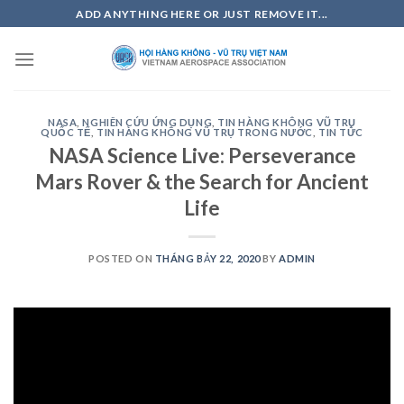
Skip
ADD ANYTHING HERE OR JUST REMOVE IT...
to
content
NASA
,
NGHIÊN CỨU ỨNG DỤNG
,
TIN HÀNG KHÔNG VŨ TRỤ
QUỐC TẾ
,
TIN HÀNG KHÔNG VŨ TRỤ TRONG NƯỚC
,
TIN TỨC
NASA Science Live: Perseverance
Mars Rover & the Search for Ancient
Life
POSTED ON
THÁNG BẢY 22, 2020
BY
ADMIN