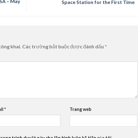
ASA – May
Space Station for the First Time
công khai.
Các trường bắt buộc được đánh dấu
*
il
*
Trang web
trong trình duyệt này cho lần bình luận kế tiếp của tôi.