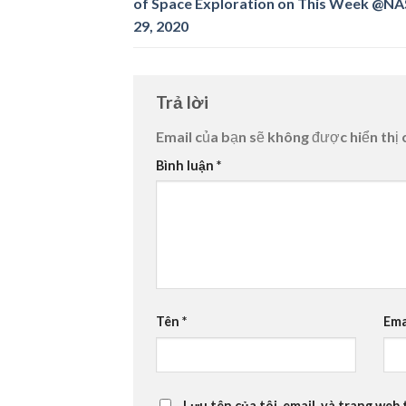
of Space Exploration on This Week @N
29, 2020
Trả lời
Email của bạn sẽ không được hiển thị 
Bình luận
*
Tên
*
Ema
Lưu tên của tôi, email, và trang web 