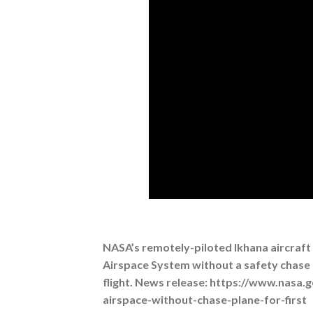
NASA’s remotely-piloted Ikhana aircraft p
Airspace System without a safety chase a
flight. News release: https://www.nasa.
airspace-without-chase-plane-for-first