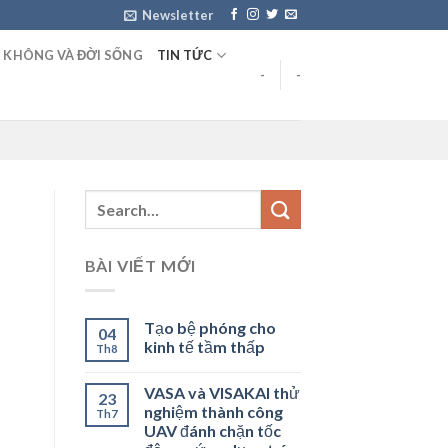
Newsletter
 KHÔNG VÀ ĐỜI SỐNG
TIN TỨC
-
-
BÀI VIẾT MỚI
Tạo bệ phóng cho
04
kinh tế tầm thấp
Th8
VASA và VISAKAI thử
23
nghiệm thành công
Th7
UAV đánh chặn tốc