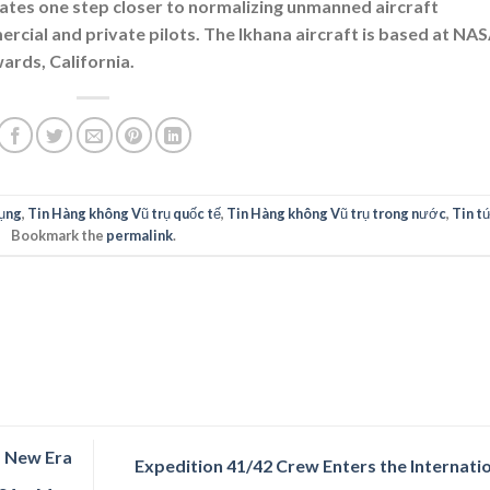
States one step closer to normalizing unmanned aircraft
rcial and private pilots. The Ikhana aircraft is based at NAS
ards, California.
ụng
,
Tin Hàng không Vũ trụ quốc tế
,
Tin Hàng không Vũ trụ trong nước
,
Tin t
Bookmark the
permalink
.
a New Era
Expedition 41/42 Crew Enters the Internati