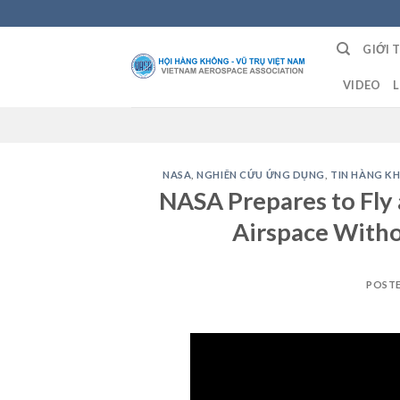
Skip
to
GIỚI 
content
VIDEO
L
NASA
,
NGHIÊN CỨU ỨNG DỤNG
,
TIN HÀNG K
NASA Prepares to Fly 
Airspace Witho
POST