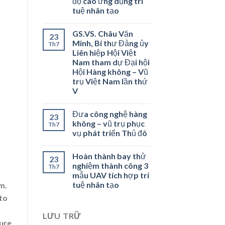
độ cao ứng dụng trí
tuệ nhân tạo
GS.VS. Châu Văn
23
Minh, Bí thư Đảng ủy
Th7
Liên hiệp Hội Việt
Nam tham dự Đại hội
Hội Hàng không – Vũ
trụ Việt Nam lần thứ
V
Đưa công nghệ hàng
23
không – vũ trụ phục
Th7
vụ phát triển Thủ đô
Hoàn thành bay thử
23
nghiệm thành công 3
Th7
mẫu UAV tích hợp trí
tuệ nhân tạo
m.
to
LƯU TRỮ
sure