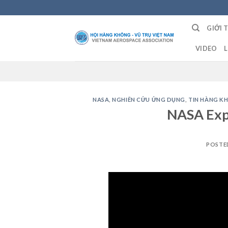
Skip
to
GIỚI 
content
VIDEO
L
NASA
,
NGHIÊN CỨU ỨNG DỤNG
,
TIN HÀNG K
NASA Exp
POSTE