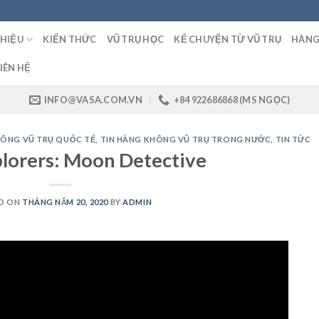
THIỆU
KIẾN THỨC
VŨ TRỤ HỌC
KỂ CHUYỆN TỪ VŨ TRỤ
HÀNG
IÊN HỆ
INFO@VASA.COM.VN
+84 922686868 (MS NGỌC)
HÔNG VŨ TRỤ QUỐC TẾ
,
TIN HÀNG KHÔNG VŨ TRỤ TRONG NƯỚC
,
TIN TỨC
lorers: Moon Detective
D ON
THÁNG NĂM 20, 2020
BY
ADMIN