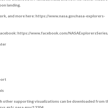
oon landing.
twork, and more here: https://www.nasa.gov/nasa-explorers-
 Facebook: https://www.facebook.com/NASAExplorersSeries
nter
port
nis
ith other supporting visualizations can be downloaded from t
://svs.gsfc.nasa.gov/13204