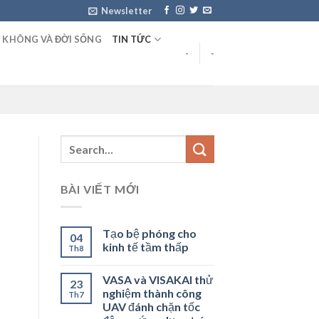
Newsletter
 KHÔNG VÀ ĐỜI SỐNG
TIN TỨC
-
-
BÀI VIẾT MỚI
Tạo bệ phóng cho
04
kinh tế tầm thấp
Th8
VASA và VISAKAI thử
23
nghiệm thành công
Th7
UAV đánh chặn tốc