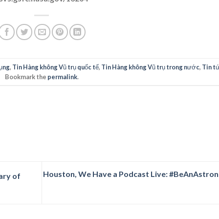
ụng
,
Tin Hàng không Vũ trụ quốc tế
,
Tin Hàng không Vũ trụ trong nước
,
Tin t
Bookmark the
permalink
.
Houston, We Have a Podcast Live: #BeAnAstron
ary of