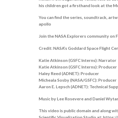
his children got a firsthand look at the M
You can find the series, soundtrack, ar
apollo
Join the NASA Explorers community on
Credit: NASA’s Goddard Space Flight Ce
Katie Atkinson (GSFC Interns): Narrator
Katie Atkinson (GSFC Interns): Producer
Haley Reed (ADNET): Producer
Micheala Sosby (NASA/GSFC): Producer
Aaron E. Lepsch (ADNET): Technical Sup
Music by Lee Rosevere and Daniel Wyta
This video is public domain and along w
Scientific Visualization Studio at: https