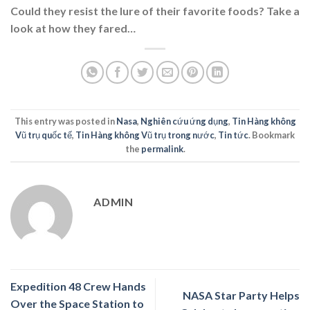
Could they resist the lure of their favorite foods? Take a
look at how they fared…
This entry was posted in
Nasa
,
Nghiên cứu ứng dụng
,
Tin Hàng không
Vũ trụ quốc tế
,
Tin Hàng không Vũ trụ trong nước
,
Tin tức
. Bookmark
the
permalink
.
ADMIN
Expedition 48 Crew Hands
NASA Star Party Helps
Over the Space Station to