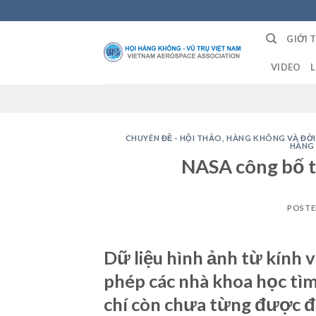
Skip
to
GIỚI 
content
VIDEO
L
CHUYÊN ĐỀ - HỘI THẢO
,
HÀNG KHÔNG VÀ ĐỜI
HÀNG
NASA công bố tấ
POST
Dữ liệu hình ảnh từ kính
phép các nhà khoa học tìm
chí còn chưa từng được đặ