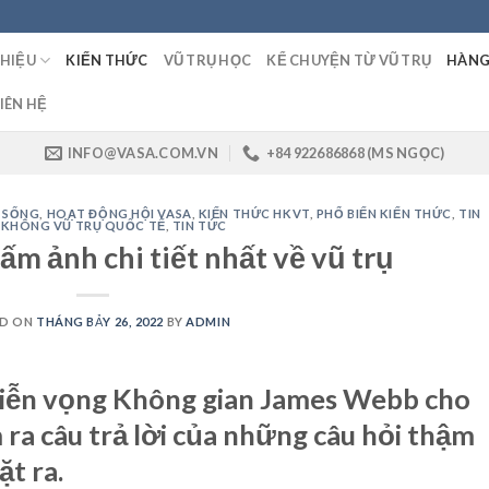
THIỆU
KIẾN THỨC
VŨ TRỤ HỌC
KỂ CHUYỆN TỪ VŨ TRỤ
HÀNG
IÊN HỆ
INFO@VASA.COM.VN
+84 922686868 (MS NGỌC)
 SỐNG
,
HOẠT ĐỘNG HỘI VASA
,
KIẾN THỨC HKVT
,
PHỔ BIẾN KIẾN THỨC
,
TIN
 KHÔNG VŨ TRỤ QUỐC TẾ
,
TIN TỨC
m ảnh chi tiết nhất về vũ trụ
ED ON
THÁNG BẢY 26, 2022
BY
ADMIN
 viễn vọng Không gian James Webb cho
 ra câu trả lời của những câu hỏi thậm
t ra.