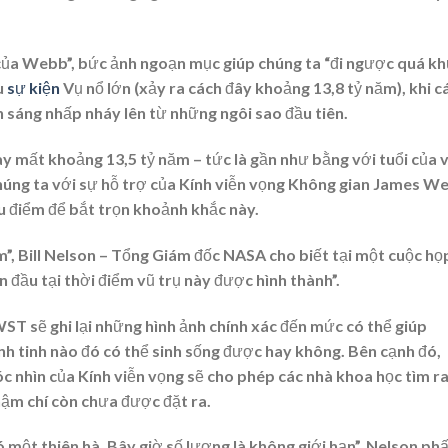
của Webb”, bức ảnh ngoạn mục giúp chúng ta “đi ngược quá kh
u
sự kiện
Vụ nổ lớn (xảy ra cách đây khoảng 13,8 tỷ năm), khi c
 sáng nhấp nháy lên từ những ngôi sao đầu tiên.
y mất khoảng 13,5 tỷ năm – tức là gần như bằng với tuổi của 
 chúng ta với sự hỗ trợ của Kính viễn vọng Không gian James W
u điểm để bắt trọn khoảnh khắc này.
m”, Bill Nelson – Tổng Giám đốc NASA cho biết tại một cuộc họ
n đầu tại thời điểm vũ trụ này được hình thành”.
ST sẽ ghi lại những hình ảnh chính xác đến mức có thể giúp
nh tinh nào đó có thể sinh sống được hay không. Bên cạnh đó,
c nhìn của Kính viễn vọng sẽ cho phép các nhà khoa học tìm r
hậm chí còn chưa được đặt ra.
ó một thiên hà. Bây giờ số lượng là không giới hạn”, Nelson ph