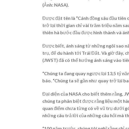
(Ảnh: NASA).
Được đặt tên là “Cánh đồng sâu đầu tiên 
trở lại thời gian chỉ vài trăm triệu năm sa
thiên hà bước đầu được hình thành và ánh
Được biết, ánh sáng từ những ngôi sao nà
trụ, để du hành tới Trái Đất. Và giờ đây,
(JWST) đã có thể hướng ánh sáng vào tiê
“Chúng ta đang quay ngược lại 13,5 tỷ nă
báo. “Chúng ta sẽ gần như quay trở lại ba
Đại diện của NASA cho biết thêm rằng, JW
chúng ta phân biệt được rằng liệu một hà
quan điểm chưa từng có về vũ trụ dưới gó
những câu trả lời của những câu hỏi mà t
“100 năm trước, chúng tôi nghĩ rằng chỉ c