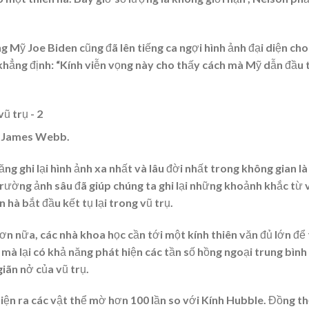
 Mỹ Joe Biden cũng đã lên tiếng ca ngợi hình ảnh đại diện cho
khẳng định: “Kính viễn vọng này cho thấy cách mà Mỹ dẫn đầu 
n James Webb.
ăng ghi lại hình ảnh xa nhất và lâu đời nhất trong không gian là
trường ảnh sâu đã giúp chúng ta ghi lại những khoảnh khắc từ 
 hà bắt đầu kết tụ lại trong vũ trụ.
ơn nữa, các nhà khoa học cần tới một kính thiên văn đủ lớn để
mà lại có khả năng phát hiện các tần số hồng ngoại trung bình
iãn nở của vũ trụ.
iện ra các vật thể mờ hơn 100 lần so với Kính Hubble. Đồng th