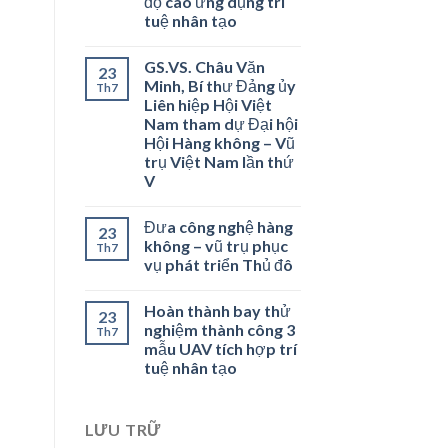
độ cao ứng dụng trí
tuệ nhân tạo
GS.VS. Châu Văn
23
Minh, Bí thư Đảng ủy
Th7
Liên hiệp Hội Việt
Nam tham dự Đại hội
Hội Hàng không – Vũ
trụ Việt Nam lần thứ
V
Đưa công nghệ hàng
23
không – vũ trụ phục
Th7
vụ phát triển Thủ đô
Hoàn thành bay thử
23
nghiệm thành công 3
Th7
mẫu UAV tích hợp trí
tuệ nhân tạo
LƯU TRỮ