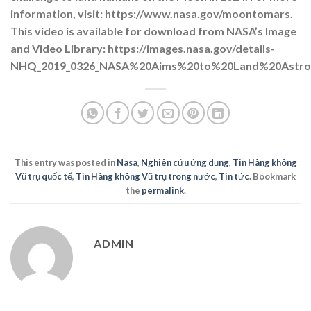
information, visit: https://www.nasa.gov/moontomars.
This video is available for download from NASA’s Image
and Video Library: https://images.nasa.gov/details-
NHQ_2019_0326_NASA%20Aims%20to%20Land%20Astro
This entry was posted in
Nasa
,
Nghiên cứu ứng dụng
,
Tin Hàng không
Vũ trụ quốc tế
,
Tin Hàng không Vũ trụ trong nước
,
Tin tức
. Bookmark
the
permalink
.
ADMIN