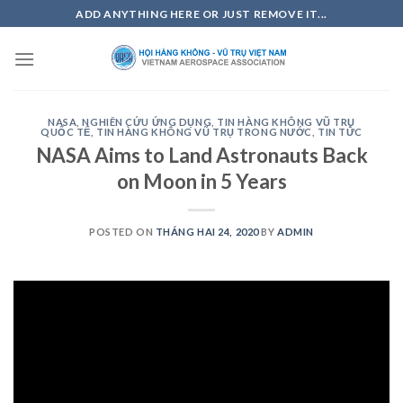
Skip
ADD ANYTHING HERE OR JUST REMOVE IT...
to
content
NASA
,
NGHIÊN CỨU ỨNG DỤNG
,
TIN HÀNG KHÔNG VŨ TRỤ
QUỐC TẾ
,
TIN HÀNG KHÔNG VŨ TRỤ TRONG NƯỚC
,
TIN TỨC
NASA Aims to Land Astronauts Back
on Moon in 5 Years
POSTED ON
THÁNG HAI 24, 2020
BY
ADMIN