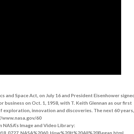
s and Space Act, on July 16 and President Eisenhower signed
r business on Oct. 1, 1958, with T. Keith Glennan as our first
of exploration, innovation and discoveries. The next 60 years
s://www.nasa.gov/60
om NASA’s Image and Video Library:
Q_2018_0727_NASA%2060_How%20It%20All%20Began.html