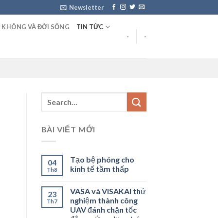
Newsletter
 KHÔNG VÀ ĐỜI SỐNG
TIN TỨC
-
-
BÀI VIẾT MỚI
Tạo bệ phóng cho
04
kinh tế tầm thấp
Th8
VASA và VISAKAI thử
23
nghiệm thành công
Th7
UAV đánh chặn tốc