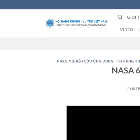
Skip
to
GIỚI 
content
VIDEO
L
NASA
,
NGHIÊN CỨU ỨNG DỤNG
,
TIN HÀNG K
NASA 6
POST