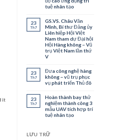
độ cao ứng dụng trí
tuệ nhân tạo
GS.VS. Châu Văn
23
Minh, Bí thư Đảng ủy
Th7
Liên hiệp Hội Việt
Nam tham dự Đại hội
Hội Hàng không – Vũ
trụ Việt Nam lần thứ
V
Đưa công nghệ hàng
23
không – vũ trụ phục
Th7
vụ phát triển Thủ đô
Hoàn thành bay thử
23
 it
nghiệm thành công 3
Th7
mẫu UAV tích hợp trí
tuệ nhân tạo
,
LƯU TRỮ