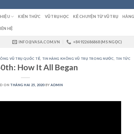
THIỆU
KIẾN THỨC
VŨ TRỤ HỌC
KỂ CHUYỆN TỪ VŨ TRỤ
HÀNG
IÊN HỆ
INFO@VASA.COM.VN
+84 922686868 (MS NGỌC)
HÔNG VŨ TRỤ QUỐC TẾ
,
TIN HÀNG KHÔNG VŨ TRỤ TRONG NƯỚC
,
TIN TỨC
0th: How It All Began
ED ON
THÁNG HAI 25, 2020
BY
ADMIN