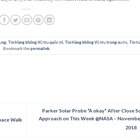
ụng
,
Tin Hàng không Vũ trụ quốc tế
,
Tin Hàng không Vũ trụ trong nước
,
Tin t
Bookmark the
permalink
.
Parker Solar Probe “A okay” After Close S
Approach on This Week @NASA – November
pace Walk
2018