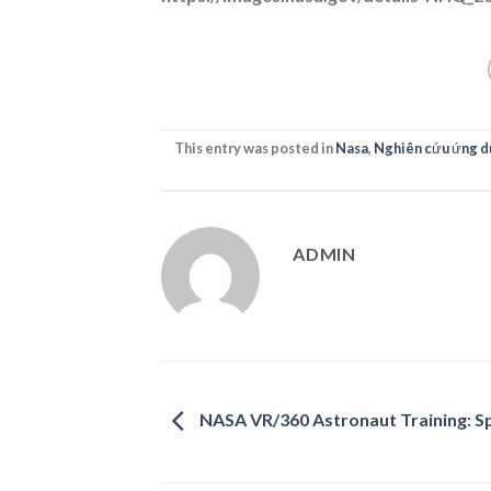
This entry was posted in
Nasa
,
Nghiên cứu ứng d
ADMIN
NASA VR/360 Astronaut Training: S