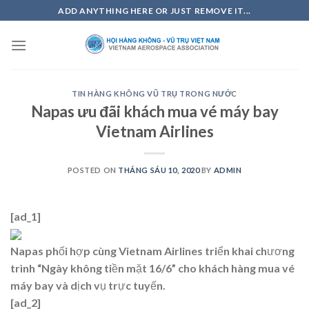
Skip
ADD ANYTHING HERE OR JUST REMOVE IT...
to
content
TIN HÀNG KHÔNG VŨ TRỤ TRONG NƯỚC
Napas ưu đãi khách mua vé máy bay
Vietnam Airlines
POSTED ON
THÁNG SÁU 10, 2020
BY
ADMIN
[ad_1]
Napas phối hợp cùng Vietnam Airlines triển khai chương
trình “Ngày không tiền mặt 16/6” cho khách hàng mua vé
máy bay và dịch vụ trực tuyến.
[ad_2]