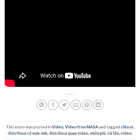
This entry was posted in
Video
,
Video from NASA
and tagged
chia sẻ
,
điện thoại có máy ảnh
,
điện thoại quay video
,
miễn phí
,
tải lên
,
video
.