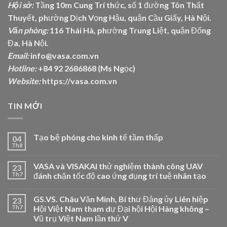
Hội sở:
Tầng 10m Cung Trí thức, số 1 đường Tôn Thất
Thuyết, phường Dịch Vọng Hậu, quận Cầu Giấy, Hà Nội.
Văn phòng:
116 Thái Hà, phường Trung Liệt, quận Đống
Đa, Hà Nội.
Email:
info@vasa.com.vn
Hotline:
+84 92 2686868 (Ms Ngọc)
Website:
https://vasa.com.vn
TIN MỚI
Tạo bệ phóng cho kinh tế tầm thấp
04
Th8
VASA và VISAKAI thử nghiệm thành công UAV
23
Th7
đánh chặn tốc độ cao ứng dụng trí tuệ nhân tạo
GS.VS. Châu Văn Minh, Bí thư Đảng ủy Liên hiệp
23
Th7
Hội Việt Nam tham dự Đại hội Hội Hàng không –
Vũ trụ Việt Nam lần thứ V