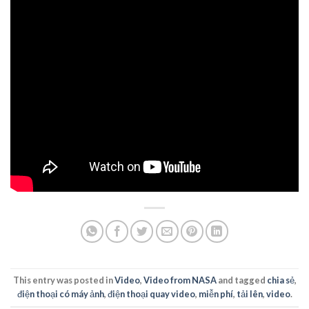
This entry was posted in
Video
,
Video from NASA
and tagged
chia sẻ
,
điện thoại có máy ảnh
,
điện thoại quay video
,
miễn phí
,
tải lên
,
video
.