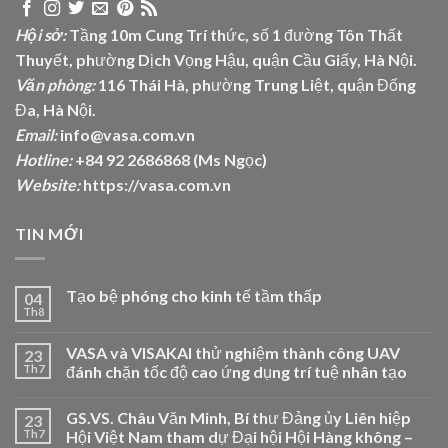
Hội sở:
Tầng 10m Cung Trí thức, số 1 đường Tôn Thất
Thuyết, phường Dịch Vọng Hậu, quận Cầu Giấy, Hà Nội.
Văn phòng:
116 Thái Hà, phường Trung Liệt, quận Đống
Đa, Hà Nội.
Email:
info@vasa.com.vn
Hotline:
+84 92 2686868 (Ms Ngọc)
Website:
https://vasa.com.vn
TIN MỚI
Tạo bệ phóng cho kinh tế tầm thấp
04
Th8
VASA và VISAKAI thử nghiệm thành công UAV
23
Th7
đánh chặn tốc độ cao ứng dụng trí tuệ nhân tạo
GS.VS. Châu Văn Minh, Bí thư Đảng ủy Liên hiệp
23
Th7
Hội Việt Nam tham dự Đại hội Hội Hàng không –