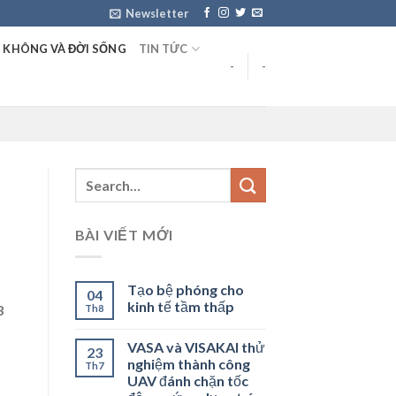
Newsletter
 KHÔNG VÀ ĐỜI SỐNG
TIN TỨC
-
-
BÀI VIẾT MỚI
Tạo bệ phóng cho
04
kinh tế tầm thấp
3
Th8
VASA và VISAKAI thử
23
nghiệm thành công
Th7
UAV đánh chặn tốc