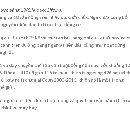
ovo sáng 19/6. Video:
Life.ru
.
ng và 18 vận động viên nhảy dù. Giới chức Nga chưa công bố
nguyên nhân dẫn tới trục trặc động cơ.
g cơ, được thiết kế và chế tạo bởi hãng phi cơ Let Kunovice c
cánh trên đường băng ngắn và nền đất, cũng như hoạt động
nghiệt.
 và dây chuyền chế tạo vẫn hoạt động đến nay, với khoảng 1
 Dòng L-410 đã gặp 116 tai nạn, khiến tổng cộng 426 người th
ười xảy ra trong giai đoạn 2003-2013, khiến nó là một trong
ế giới.
ắt nguồn từ tiêu chuẩn hoạt động và quy trình vận hành thiếu 
 thiết kế máy bay.