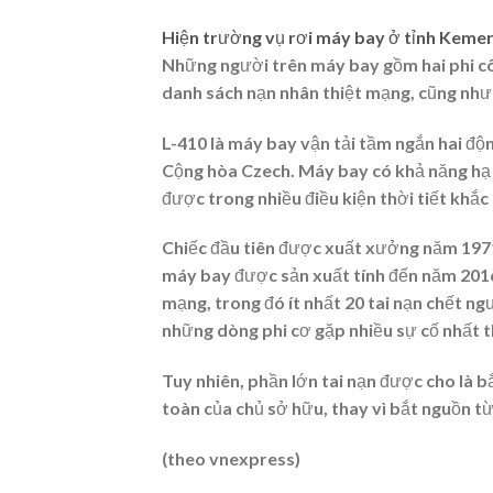
Hiện trường vụ rơi máy bay ở tỉnh Kemer
Những người trên máy bay gồm hai phi cô
danh sách nạn nhân thiệt mạng, cũng như 
L-410 là máy bay vận tải tầm ngắn hai độn
Cộng hòa Czech. Máy bay có khả năng hạ 
được trong nhiều điều kiện thời tiết khắc 
Chiếc đầu tiên được xuất xưởng năm 1971
máy bay được sản xuất tính đến năm 2016.
mạng, trong đó ít nhất 20 tai nạn chết ng
những dòng phi cơ gặp nhiều sự cố nhất th
Tuy nhiên, phần lớn tai nạn được cho là b
toàn của chủ sở hữu, thay vì bắt nguồn từ
(theo vnexpress)