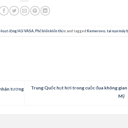
Hoạt động Hội VASA
,
Phổ biến kiến thức
and tagged
Kemerovo
,
tai nạn máy 
Trung Quốc hụt hơi trong cuộc đua không gian
 nhân tương
Mỹ