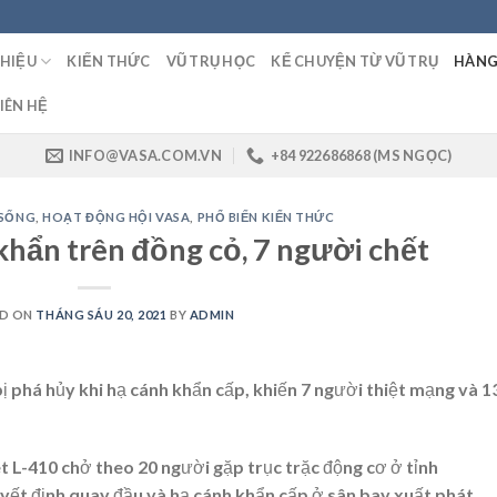
THIỆU
KIẾN THỨC
VŨ TRỤ HỌC
KỂ CHUYỆN TỪ VŨ TRỤ
HÀNG
IÊN HỆ
INFO@VASA.COM.VN
+84 922686868 (MS NGỌC)
 SỐNG
,
HOẠT ĐỘNG HỘI VASA
,
PHỔ BIẾN KIẾN THỨC
khẩn trên đồng cỏ, 7 người chết
D ON
THÁNG SÁU 20, 2021
BY
ADMIN
ị phá hủy khi hạ cánh khẩn cấp, khiến 7 người thiệt mạng và 1
t L-410 chở theo 20 người gặp trục trặc động cơ ở tỉnh
ết định quay đầu và hạ cánh khẩn cấp ở sân bay xuất phát,