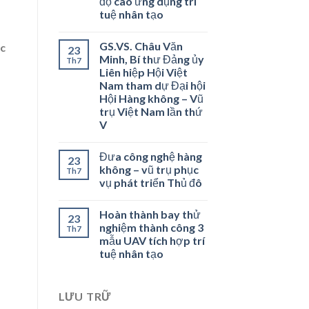
độ cao ứng dụng trí
tuệ nhân tạo
GS.VS. Châu Văn
ợc
23
Minh, Bí thư Đảng ủy
Th7
Liên hiệp Hội Việt
Nam tham dự Đại hội
Hội Hàng không – Vũ
trụ Việt Nam lần thứ
V
Đưa công nghệ hàng
23
không – vũ trụ phục
Th7
vụ phát triển Thủ đô
Hoàn thành bay thử
23
nghiệm thành công 3
Th7
mẫu UAV tích hợp trí
tuệ nhân tạo
LƯU TRỮ