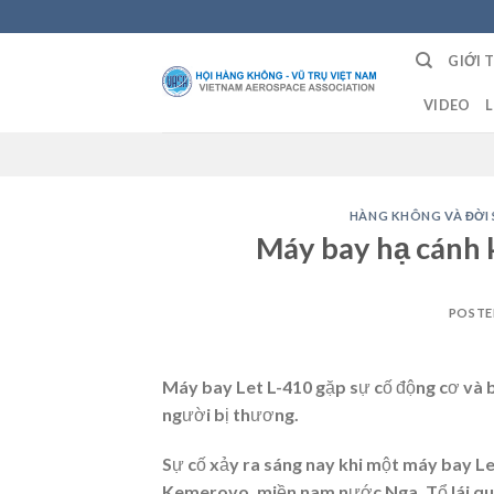
Skip
to
GIỚI 
content
VIDEO
L
HÀNG KHÔNG VÀ ĐỜI
Máy bay hạ cánh 
POSTE
Máy bay Let L-410 gặp sự cố động cơ và b
người bị thương.
Sự cố xảy ra sáng nay khi một máy bay Le
Kemerovo, miền nam nước Nga. Tổ lái quy