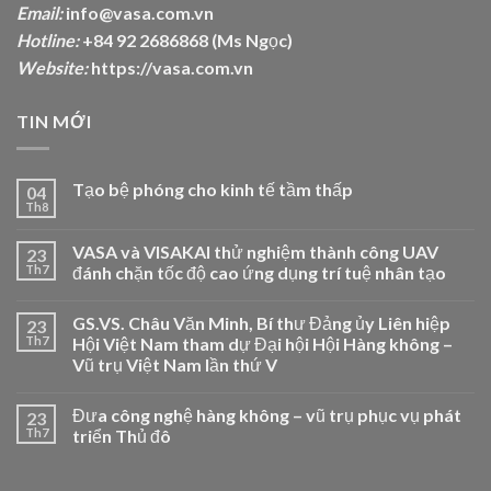
Email:
info@vasa.com.vn
Hotline:
+84 92 2686868 (Ms Ngọc)
Website:
https://vasa.com.vn
TIN MỚI
Tạo bệ phóng cho kinh tế tầm thấp
04
Th8
VASA và VISAKAI thử nghiệm thành công UAV
23
Th7
đánh chặn tốc độ cao ứng dụng trí tuệ nhân tạo
GS.VS. Châu Văn Minh, Bí thư Đảng ủy Liên hiệp
23
Th7
Hội Việt Nam tham dự Đại hội Hội Hàng không –
Vũ trụ Việt Nam lần thứ V
Đưa công nghệ hàng không – vũ trụ phục vụ phát
23
Th7
triển Thủ đô