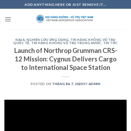
Skip
ADD ANYTHING HERE OR JUST REMOVE IT...
to
content
NASA
,
NGHIÊN CỨU ỨNG DỤNG
,
TIN HÀNG KHÔNG VŨ TRỤ
QUỐC TẾ
,
TIN HÀNG KHÔNG VŨ TRỤ TRONG NƯỚC
,
TIN TỨC
Launch of Northrop Grumman CRS-
12 Mission: Cygnus Delivers Cargo
to International Space Station
POSTED ON
THÁNG BA 7, 2020
BY
ADMIN