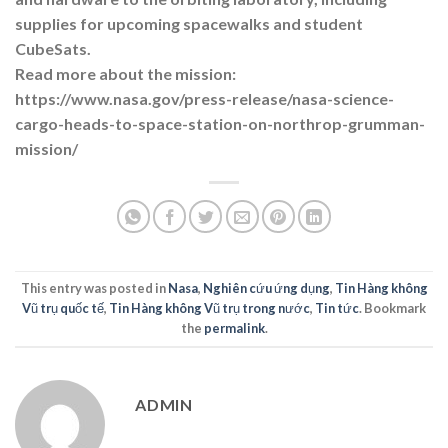
supplies for upcoming spacewalks and student
CubeSats.
Read more about the mission:
https://www.nasa.gov/press-release/nasa-science-
cargo-heads-to-space-station-on-northrop-grumman-
mission/
This entry was posted in
Nasa
,
Nghiên cứu ứng dụng
,
Tin Hàng không
Vũ trụ quốc tế
,
Tin Hàng không Vũ trụ trong nước
,
Tin tức
. Bookmark
the
permalink
.
ADMIN