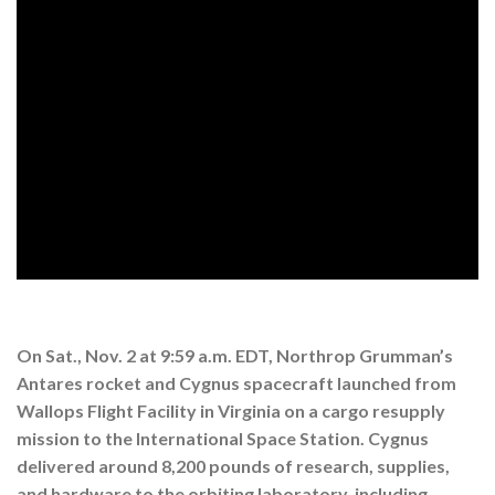
On Sat., Nov. 2 at 9:59 a.m. EDT, Northrop Grumman’s
Antares rocket and Cygnus spacecraft launched from
Wallops Flight Facility in Virginia on a cargo resupply
mission to the International Space Station. Cygnus
delivered around 8,200 pounds of research, supplies,
and hardware to the orbiting laboratory, including