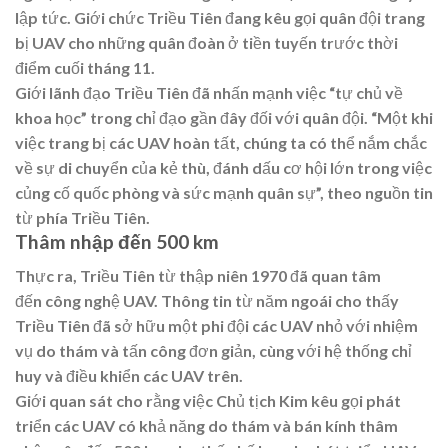
lập tức. Giới chức Triều Tiên đang kêu gọi quân đội trang
bị UAV cho những quân đoàn ở tiền tuyến trước thời
điểm cuối tháng 11.
Giới lãnh đạo Triều Tiên đã nhấn mạnh việc “tự chủ về
khoa học” trong chỉ đạo gần đây đối với quân đội. “Một khi
việc trang bị các UAV hoàn tất, chúng ta có thể nắm chắc
về sự di chuyển của kẻ thù, đánh dấu cơ hội lớn trong việc
củng cố quốc phòng và sức mạnh quân sự”, theo nguồn tin
từ phía Triều Tiên.
Thâm nhập đến 500 km
Thực ra, Triều Tiên từ thập niên 1970 đã quan tâm
đến công nghệ UAV. Thông tin từ năm ngoái cho thấy
Triều Tiên đã sở hữu một phi đội các UAV nhỏ với nhiệm
vụ do thám và tấn công đơn giản, cùng với hệ thống chỉ
huy và điều khiển các UAV trên.
Giới quan sát cho rằng việc Chủ tịch Kim kêu gọi phát
triển các UAV có khả năng do thám và bán kính thâm