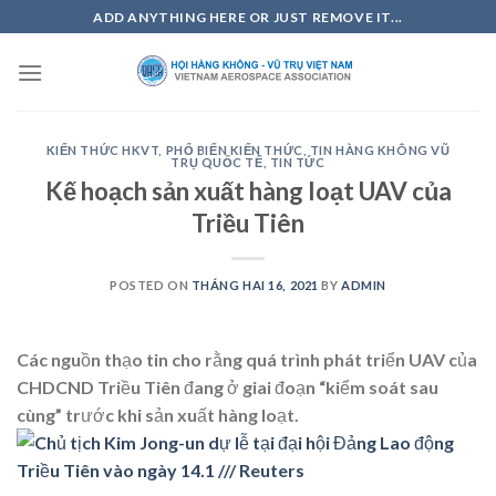
Skip
ADD ANYTHING HERE OR JUST REMOVE IT...
to
content
KIẾN THỨC HKVT
,
PHỔ BIẾN KIẾN THỨC
,
TIN HÀNG KHÔNG VŨ
TRỤ QUỐC TẾ
,
TIN TỨC
Kế hoạch sản xuất hàng loạt UAV của
Triều Tiên
POSTED ON
THÁNG HAI 16, 2021
BY
ADMIN
Các nguồn thạo tin cho rằng quá trình phát triển UAV của
CHDCND Triều Tiên đang ở giai đoạn “kiểm soát sau
cùng” trước khi sản xuất hàng loạt.