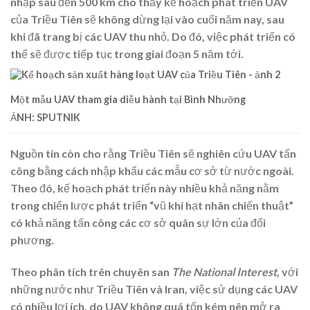
nhập sâu đến 500 km cho thấy kế hoạch phát triển UAV
của Triều Tiên sẽ không dừng lại vào cuối năm nay, sau
khi đã trang bị các UAV thu nhỏ. Do đó, việc phát triển có
thể sẽ được tiếp tục trong giai đoạn 5 năm tới.
Một mẫu UAV tham gia diễu hành tại Bình Nhưỡng
ẢNH: SPUTNIK
Nguồn tin còn cho rằng Triều Tiên sẽ nghiên cứu UAV tấn
công bằng cách nhập khẩu các mẫu cơ sở từ nước ngoài.
Theo đó, kế hoạch phát triển này nhiều khả năng nằm
trong chiến lược phát triển “vũ khí hạt nhân chiến thuật”
có khả năng tấn công các cơ sở quân sự lớn của đối
phương.
Theo phân tích trên chuyên san
The National Interest
, với
những nước như Triều Tiên và Iran, việc sử dụng các UAV
có nhiều lợi ích, do UAV không quá tốn kém nên mở ra