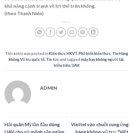
khả năng cạnh tranh về lợi thế trên không.
(theo Thanh Niên)
This entry was posted in
Kiến thức HKVT
,
Phổ biến kiến thức
,
Tin Hàng
không Vũ trụ quốc tế
,
Tin tức
and tagged
máy bay không người lái
,
triều tiên
,
UAV
.
ADMIN
Hải quân Mỹ lần đầu dùng
Viettel vào chuỗi cung ứng
UAV cho sứ mệnh săn ngầm
hàng không-vũ trụ: “Việt