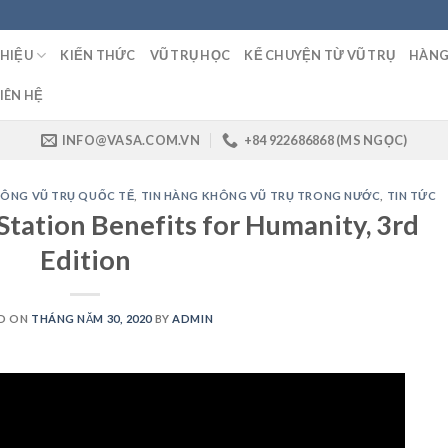
THIỆU
KIẾN THỨC
VŨ TRỤ HỌC
KỂ CHUYỆN TỪ VŨ TRỤ
HÀNG
IÊN HỆ
INFO@VASA.COM.VN
+84 922686868 (MS NGỌC)
HÔNG VŨ TRỤ QUỐC TẾ
,
TIN HÀNG KHÔNG VŨ TRỤ TRONG NƯỚC
,
TIN TỨC
Station Benefits for Humanity, 3rd
Edition
D ON
THÁNG NĂM 30, 2020
BY
ADMIN