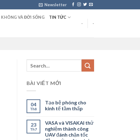
Newsletter
 KHÔNG VÀ ĐỜI SỐNG
TIN TỨC
-
-
BÀI VIẾT MỚI
Tạo bệ phóng cho
04
kinh tế tầm thấp
Th8
VASA và VISAKAI thử
23
nghiệm thành công
Th7
UAV đánh chặn tốc