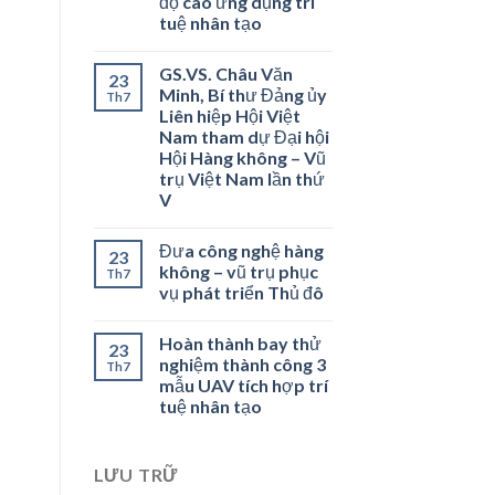
độ cao ứng dụng trí
tuệ nhân tạo
GS.VS. Châu Văn
23
Minh, Bí thư Đảng ủy
Th7
Liên hiệp Hội Việt
Nam tham dự Đại hội
Hội Hàng không – Vũ
trụ Việt Nam lần thứ
V
Đưa công nghệ hàng
23
không – vũ trụ phục
Th7
vụ phát triển Thủ đô
Hoàn thành bay thử
23
nghiệm thành công 3
Th7
mẫu UAV tích hợp trí
tuệ nhân tạo
LƯU TRỮ