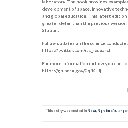
laboratory. The book provides examples
development of space, innovative techno
and global education. This latest editio
greater detail than the previous version 
Station.
Follow updates on the science conducted
https://twitter.com/iss_research
For more information on how you can con
https://go.nasa.gov/2q84LJj.
This entry was posted in
Nasa
,
Nghiên cứu ứng d