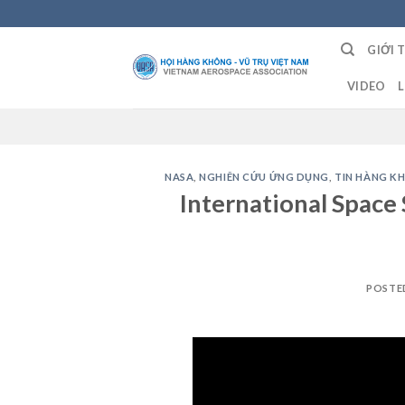
Skip
to
GIỚI 
content
VIDEO
L
NASA
,
NGHIÊN CỨU ỨNG DỤNG
,
TIN HÀNG K
International Space 
POSTE