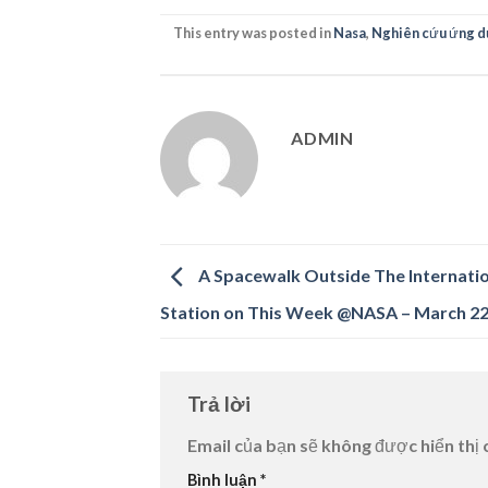
This entry was posted in
Nasa
,
Nghiên cứu ứng d
ADMIN
A Spacewalk Outside The Internati
Station on This Week @NASA – March 22
Trả lời
Email của bạn sẽ không được hiển thị 
Bình luận
*