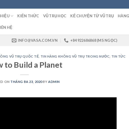
THIỆU
KIẾN THỨC
VŨ TRỤ HỌC
KỂ CHUYỆN TỪ VŨ TRỤ
HÀNG
IÊN HỆ
INFO@VASA.COM.VN
+84 922686868 (MS NGỌC)
HÔNG VŨ TRỤ QUỐC TẾ
,
TIN HÀNG KHÔNG VŨ TRỤ TRONG NƯỚC
,
TIN TỨC
 to Build a Planet
ED ON
THÁNG BA 23, 2020
BY
ADMIN