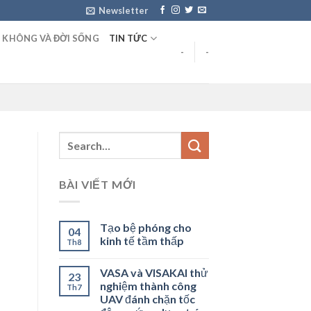
Newsletter
 KHÔNG VÀ ĐỜI SỐNG
TIN TỨC
-
-
BÀI VIẾT MỚI
Tạo bệ phóng cho
04
kinh tế tầm thấp
Th8
VASA và VISAKAI thử
23
nghiệm thành công
Th7
UAV đánh chặn tốc