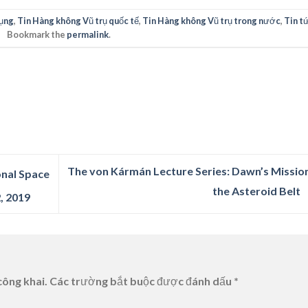
ụng
,
Tin Hàng không Vũ trụ quốc tế
,
Tin Hàng không Vũ trụ trong nước
,
Tin t
Bookmark the
permalink
.
The von Kármán Lecture Series: Dawn’s Missio
onal Space
the Asteroid Belt
, 2019
công khai.
Các trường bắt buộc được đánh dấu
*