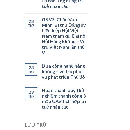
độ cao ứng dụng trí
tuệ nhân tạo
GS.VS. Châu Văn
23
Minh, Bí thư Đảng ủy
Th7
Liên hiệp Hội Việt
Nam tham dự Đại hội
Hội Hàng không – Vũ
trụ Việt Nam lần thứ
V
Đưa công nghệ hàng
23
không – vũ trụ phục
Th7
vụ phát triển Thủ đô
Hoàn thành bay thử
23
nghiệm thành công 3
Th7
mẫu UAV tích hợp trí
tuệ nhân tạo
LƯU TRỮ