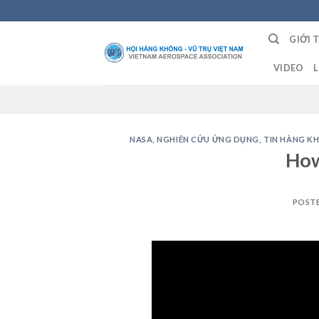
Skip
to
GIỚI 
content
VIDEO
L
NASA
,
NGHIÊN CỨU ỨNG DỤNG
,
TIN HÀNG K
How
POST