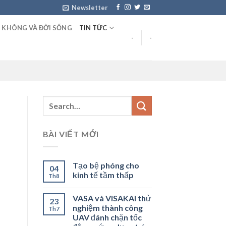
Newsletter
 KHÔNG VÀ ĐỜI SỐNG
TIN TỨC
-
-
BÀI VIẾT MỚI
Tạo bệ phóng cho
04
kinh tế tầm thấp
Th8
VASA và VISAKAI thử
23
nghiệm thành công
Th7
UAV đánh chặn tốc