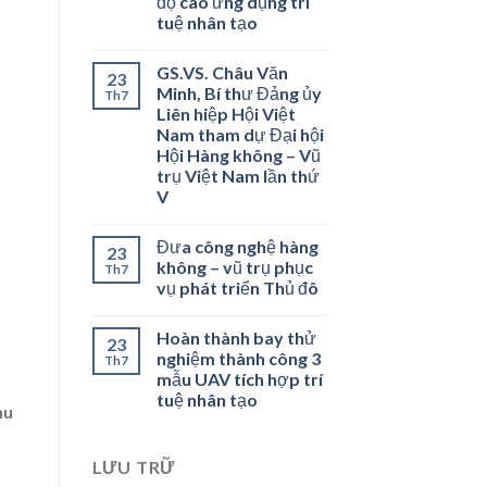
độ cao ứng dụng trí
tuệ nhân tạo
GS.VS. Châu Văn
23
Minh, Bí thư Đảng ủy
Th7
Liên hiệp Hội Việt
Nam tham dự Đại hội
Hội Hàng không – Vũ
trụ Việt Nam lần thứ
V
Đưa công nghệ hàng
23
không – vũ trụ phục
Th7
vụ phát triển Thủ đô
Hoàn thành bay thử
23
nghiệm thành công 3
Th7
mẫu UAV tích hợp trí
tuệ nhân tạo
nu
LƯU TRỮ