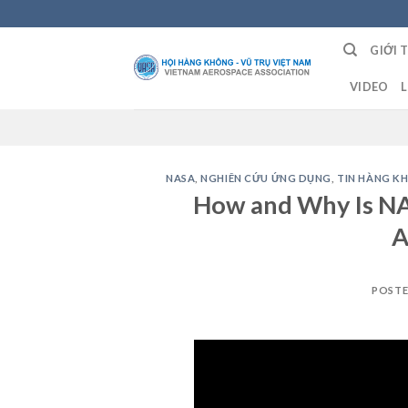
Skip
to
GIỚI 
content
VIDEO
L
NASA
,
NGHIÊN CỨU ỨNG DỤNG
,
TIN HÀNG K
How and Why Is NA
A
POST