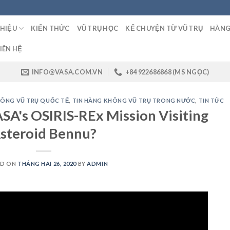
THIỆU
KIẾN THỨC
VŨ TRỤ HỌC
KỂ CHUYỆN TỪ VŨ TRỤ
HÀNG
IÊN HỆ
INFO@VASA.COM.VN
+84 922686868 (MS NGỌC)
HÔNG VŨ TRỤ QUỐC TẾ
,
TIN HÀNG KHÔNG VŨ TRỤ TRONG NƯỚC
,
TIN TỨC
SA's OSIRIS-REx Mission Visiting
steroid Bennu?
ED ON
THÁNG HAI 26, 2020
BY
ADMIN