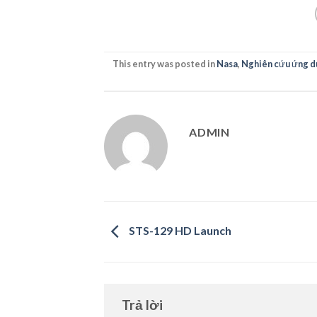
This entry was posted in
Nasa
,
Nghiên cứu ứng d
ADMIN
STS-129 HD Launch
Trả lời