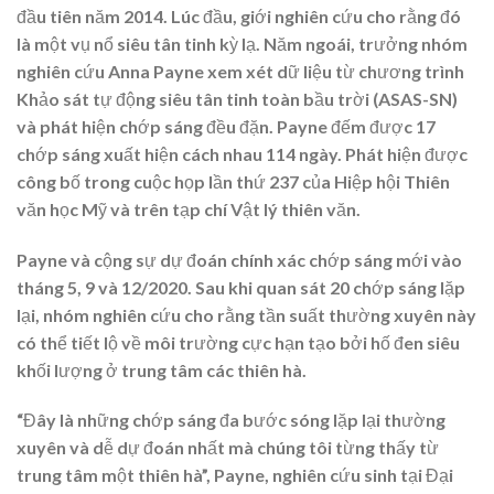
đầu tiên năm 2014. Lúc đầu, giới nghiên cứu cho rằng đó
là một vụ nổ siêu tân tinh kỳ lạ. Năm ngoái, trưởng nhóm
nghiên cứu Anna Payne xem xét dữ liệu từ chương trình
Khảo sát tự động siêu tân tinh toàn bầu trời (ASAS-SN)
và phát hiện chớp sáng đều đặn. Payne đếm được 17
chớp sáng xuất hiện cách nhau 114 ngày. Phát hiện được
công bố trong cuộc họp lần thứ 237 của Hiệp hội Thiên
văn học Mỹ và trên tạp chí Vật lý thiên văn.
Payne và cộng sự dự đoán chính xác chớp sáng mới vào
tháng 5, 9 và 12/2020. Sau khi quan sát 20 chớp sáng lặp
lại, nhóm nghiên cứu cho rằng tần suất thường xuyên này
có thể tiết lộ về môi trường cực hạn tạo bởi hố đen siêu
khối lượng ở trung tâm các thiên hà.
“Đây là những chớp sáng đa bước sóng lặp lại thường
xuyên và dễ dự đoán nhất mà chúng tôi từng thấy từ
trung tâm một thiên hà”, Payne, nghiên cứu sinh tại Đại