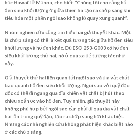
học Hawai’i ở Mānoa, cho biết. “Chúng tôi cho rằng hố
đen siêu khối lượng ở giữa thiên hà tạo ra chớp sáng khi
tiêu hóa một phần ngôi sao khổng lồ quay xung quanh”.
Nhóm nghiên cứu cũng tìm hiểu hai giả thuyết khác. Một
là chớp sáng có thể là kết quả tương tác giữa hố đen siêu
khối lượng và hố đen khác. Dù ESO 253-G003 có hố đen
siêu khối lượng thứ hai, nó ở quá xa để tương tác như
vậy.
Giả thuyết thứ hai liên quan tới ngôi sao và đĩa vật chất
bao quanh hố đen siêu khối lượng. Ngôi sao với quỹ đạo
dốc có thể đi ngang qua đĩa khiến vật chất bị hút theo
chiều xoắn ốc vào hố đen. Tuy nhiên, giả thuyết này
không phù hợp bởi ngôi sao cần phải đi qua đĩa vật chất
hai lần trong quỹ đạo, tạo ra chớp sáng hơi khác biệt.
Nhưng các nhà nghiên cứu không phát hiện khác biệt nào
ở các chớp sáng.