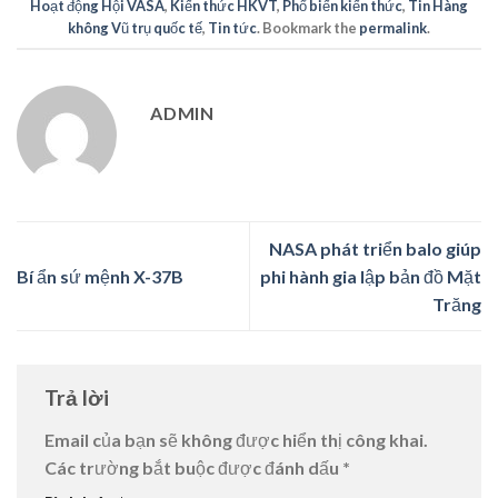
Hoạt động Hội VASA
,
Kiến thức HKVT
,
Phổ biến kiến thức
,
Tin Hàng
không Vũ trụ quốc tế
,
Tin tức
. Bookmark the
permalink
.
ADMIN
NASA phát triển balo giúp
Bí ẩn sứ mệnh X-37B
phi hành gia lập bản đồ Mặt
Trăng
Trả lời
Email của bạn sẽ không được hiển thị công khai.
Các trường bắt buộc được đánh dấu
*