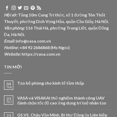
Hội sở:
Tầng 10m Cung Trí thức, số 1 đường Tôn Thất
Thuyết, phường Dịch Vọng Hậu, quận Cầu Giấy, Hà Nội.
Văn phòng:
116 Thái Hà, phường Trung Liệt, quận Đống
Đa, Hà Nội.
Email:
info@vasa.com.vn
Hotline:
+84 92 2686868 (Ms Ngọc)
Website:
https://vasa.com.vn
TIN MỚI
Tạo bệ phóng cho kinh tế tầm thấp
04
Th8
VASA và VISAKAI thử nghiệm thành công UAV
23
Th7
đánh chặn tốc độ cao ứng dụng trí tuệ nhân tạo
GS.VS. Châu Văn Minh, Bí thư Đảng ủy Liên hiệp
23