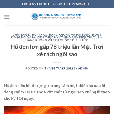
Skip
ADD ANYTHING HERE OR JUST REMOVE IT...
to
content
CHUYÊN ĐỀ - HỘI THẢO
,
HÀNG KHÔNG VÀ ĐỜI SỐNG
,
HOẠT
ĐỘNG HỘI VASA
,
KIẾN THỨC HKVT
,
PHỔ BIẾN KIẾN THỨC
,
TIN
HÀNG KHÔNG VŨ TRỤ QUỐC TẾ
,
TIN TỨC
Hố đen lớn gấp 78 triệu lần Mặt Trời
xé rách ngôi sao
POSTED ON
THÁNG TƯ 25, 2022
BY
ADMIN
Hố đen siêu khối lượng ở trung tâm một thiên hà xa xôi
đang chậm rãi tiêu hóa vật chất từ ngôi sao khổng lồ theo
chu kỳ 114 ngày.