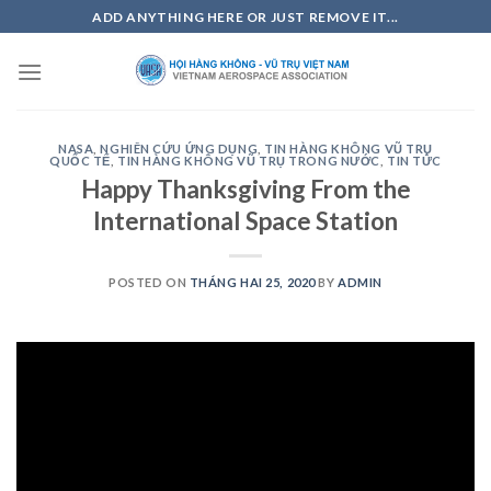
Skip
ADD ANYTHING HERE OR JUST REMOVE IT...
to
content
NASA
,
NGHIÊN CỨU ỨNG DỤNG
,
TIN HÀNG KHÔNG VŨ TRỤ
QUỐC TẾ
,
TIN HÀNG KHÔNG VŨ TRỤ TRONG NƯỚC
,
TIN TỨC
Happy Thanksgiving From the
International Space Station
POSTED ON
THÁNG HAI 25, 2020
BY
ADMIN