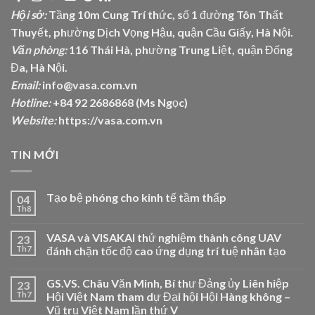
Hội sở:
Tầng 10m Cung Trí thức, số 1 đường Tôn Thất
Thuyết, phường Dịch Vọng Hậu, quận Cầu Giấy, Hà Nội.
Văn phòng:
116 Thái Hà, phường Trung Liệt, quận Đống
Đa, Hà Nội.
Email:
info@vasa.com.vn
Hotline:
+84 92 2686868 (Ms Ngọc)
Website:
https://vasa.com.vn
TIN MỚI
Tạo bệ phóng cho kinh tế tầm thấp
04
Th8
VASA và VISAKAI thử nghiệm thành công UAV
23
Th7
đánh chặn tốc độ cao ứng dụng trí tuệ nhân tạo
GS.VS. Châu Văn Minh, Bí thư Đảng ủy Liên hiệp
23
Th7
Hội Việt Nam tham dự Đại hội Hội Hàng không –
Vũ trụ Việt Nam lần thứ V