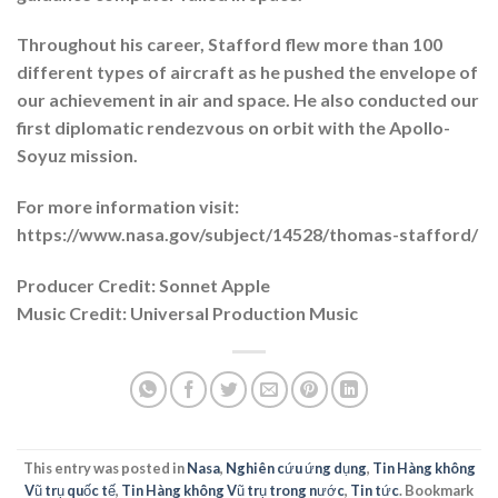
Throughout his career, Stafford flew more than 100
different types of aircraft as he pushed the envelope of
our achievement in air and space. He also conducted our
first diplomatic rendezvous on orbit with the Apollo-
Soyuz mission.
For more information visit:
https://www.nasa.gov/subject/14528/thomas-stafford/
Producer Credit: Sonnet Apple
Music Credit: Universal Production Music
This entry was posted in
Nasa
,
Nghiên cứu ứng dụng
,
Tin Hàng không
Vũ trụ quốc tế
,
Tin Hàng không Vũ trụ trong nước
,
Tin tức
. Bookmark