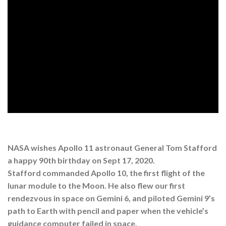
NASA wishes Apollo 11 astronaut General Tom Stafford
a happy 90th birthday on Sept 17, 2020.
Stafford commanded Apollo 10, the first flight of the
lunar module to the Moon. He also flew our first
rendezvous in space on Gemini 6, and piloted Gemini 9’s
path to Earth with pencil and paper when the vehicle’s
guidance computer failed in space.