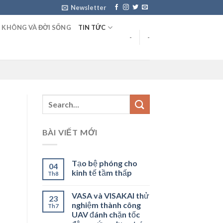
Newsletter
 KHÔNG VÀ ĐỜI SỐNG
TIN TỨC
-
-
BÀI VIẾT MỚI
Tạo bệ phóng cho
04
kinh tế tầm thấp
Th8
VASA và VISAKAI thử
23
nghiệm thành công
Th7
UAV đánh chặn tốc