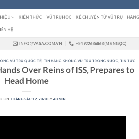
THIỆU
KIẾN THỨC
VŨ TRỤ HỌC
KỂ CHUYỆN TỪ VŨ TRỤ
HÀNG
IÊN HỆ
INFO@VASA.COM.VN
+84 922686868 (MS NGỌC)
HÔNG VŨ TRỤ QUỐC TẾ
,
TIN HÀNG KHÔNG VŨ TRỤ TRONG NƯỚC
,
TIN TỨC
ands Over Reins of ISS, Prepares to
Head Home
D ON
THÁNG SÁU 12, 2020
BY
ADMIN