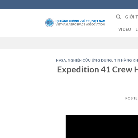
Skip
to
GIỚI 
content
VIDEO
L
NASA
,
NGHIÊN CỨU ỨNG DỤNG
,
TIN HÀNG K
Expedition 41 Crew H
POSTE