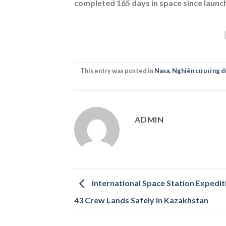
completed 165 days in space since launch
This entry was posted in
Nasa
,
Nghiên cứu ứng d
ADMIN
International Space Station Expedit
43 Crew Lands Safely in Kazakhstan