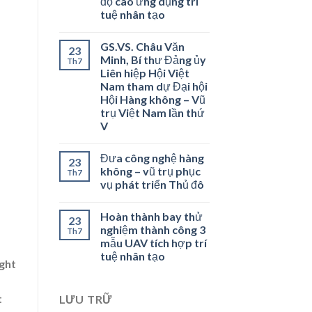
độ cao ứng dụng trí
tuệ nhân tạo
GS.VS. Châu Văn
23
Minh, Bí thư Đảng ủy
Th7
Liên hiệp Hội Việt
Nam tham dự Đại hội
Hội Hàng không – Vũ
trụ Việt Nam lần thứ
V
Đưa công nghệ hàng
23
không – vũ trụ phục
Th7
vụ phát triển Thủ đô
Hoàn thành bay thử
23
nghiệm thành công 3
Th7
mẫu UAV tích hợp trí
tuệ nhân tạo
ght
t
LƯU TRỮ