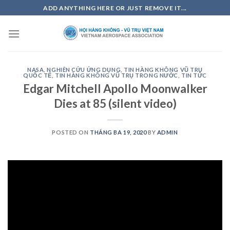
Skip
ADD ANYTHING HERE OR JUST REMOVE IT...
to
content
NASA
,
NGHIÊN CỨU ỨNG DỤNG
,
TIN HÀNG KHÔNG VŨ TRỤ
QUỐC TẾ
,
TIN HÀNG KHÔNG VŨ TRỤ TRONG NƯỚC
,
TIN TỨC
Edgar Mitchell Apollo Moonwalker
Dies at 85 (silent video)
POSTED ON
THÁNG BA 19, 2020
BY
ADMIN