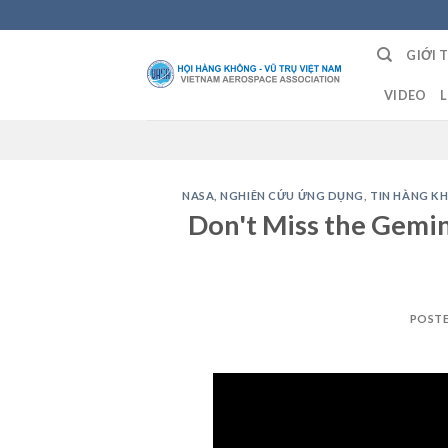
Skip
to
GIỚI 
content
VIDEO
L
NASA
,
NGHIÊN CỨU ỨNG DỤNG
,
TIN HÀNG K
Don't Miss the Gemi
POST