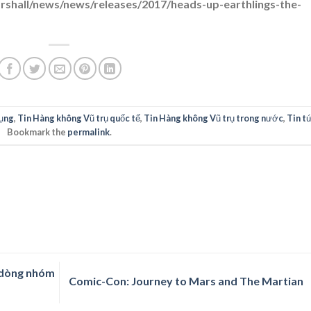
rshall/news/news/releases/2017/heads-up-earthlings-the-
ụng
,
Tin Hàng không Vũ trụ quốc tế
,
Tin Hàng không Vũ trụ trong nước
,
Tin t
Bookmark the
permalink
.
 dòng nhóm
Comic-Con: Journey to Mars and The Martian