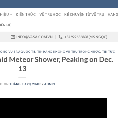
THIỆU
KIẾN THỨC
VŨ TRỤ HỌC
KỂ CHUYỆN TỪ VŨ TRỤ
HÀNG
IÊN HỆ
INFO@VASA.COM.VN
+84 922686868 (MS NGỌC)
HÔNG VŨ TRỤ QUỐC TẾ
,
TIN HÀNG KHÔNG VŨ TRỤ TRONG NƯỚC
,
TIN TỨC
nid Meteor Shower, Peaking on Dec.
13
ED ON
THÁNG TƯ 20, 2020
BY
ADMIN