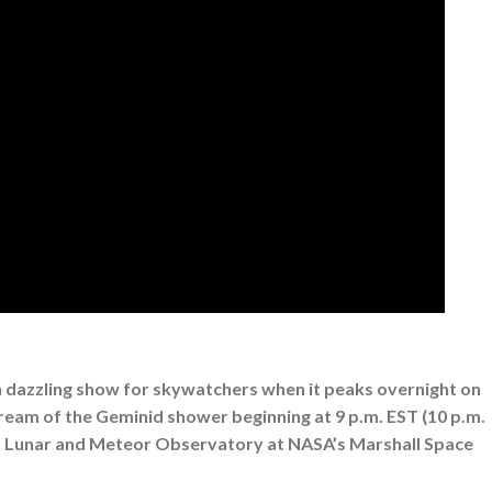
 dazzling show for skywatchers when it peaks overnight on
tream of the Geminid shower beginning at 9 p.m. EST (10 p.m.
d Lunar and Meteor Observatory at NASA’s Marshall Space