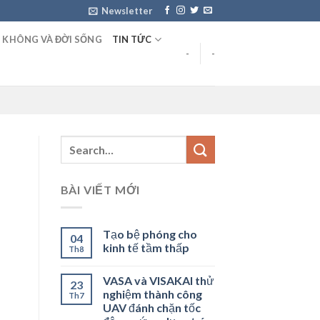
Newsletter
 KHÔNG VÀ ĐỜI SỐNG
TIN TỨC
-
-
BÀI VIẾT MỚI
Tạo bệ phóng cho
04
kinh tế tầm thấp
Th8
VASA và VISAKAI thử
23
nghiệm thành công
Th7
UAV đánh chặn tốc