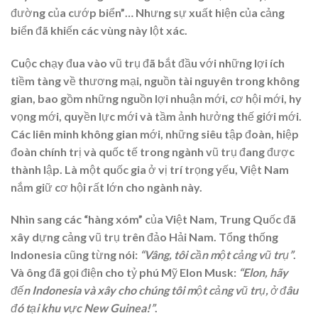
đường của cướp biển”… Nhưng sự xuất hiện của cảng
biển đã khiến các vùng này lột xác.
Cuộc chạy đua vào vũ trụ đã bắt đầu với những lợi ích
tiềm tàng về thương mại, nguồn tài nguyên trong không
gian, bao gồm những nguồn lợi nhuận mới, cơ hội mới, hy
vọng mới, quyền lực mới và tầm ảnh hưởng thế giới mới.
Các liên minh không gian mới, những siêu tập đoàn, hiệp
đoàn chính trị và quốc tế trong ngành vũ trụ đang được
thành lập. Là một quốc gia ở vị trí trọng yếu, Việt Nam
nắm giữ cơ hội rất lớn cho ngành này.
Nhìn sang các “hàng xóm” của Việt Nam, Trung Quốc đã
xây dựng cảng vũ trụ trên đảo Hải Nam. Tổng thống
Indonesia cũng từng nói:
“Vâng, tôi cần một cảng vũ trụ”
.
Và ông đã gọi điện cho tỷ phú Mỹ Elon Musk:
“Elon, hãy
đến Indonesia và xây cho chúng tôi một cảng vũ trụ, ở đâu
đó tại khu vực New Guinea!”
.