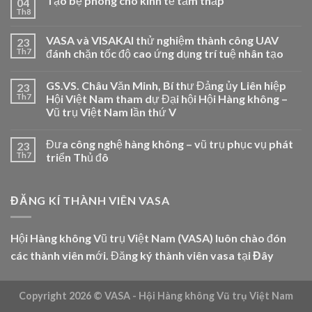
Tạo bệ phóng cho kinh tế tầm thấp
04
Th8
VASA và VISAKAI thử nghiệm thành công UAV
23
Th7
đánh chặn tốc độ cao ứng dụng trí tuệ nhân tạo
GS.VS. Châu Văn Minh, Bí thư Đảng ủy Liên hiệp
23
Th7
Hội Việt Nam tham dự Đại hội Hội Hàng không –
Vũ trụ Việt Nam lần thứ V
Đưa công nghệ hàng không – vũ trụ phục vụ phát
23
Th7
triển Thủ đô
ĐĂNG KÍ THÀNH VIÊN VASA
Hội Hàng không Vũ trụ Việt Nam (VASA) luôn chào đón
các thành viên mới. Đăng ký thành viên vasa tại
Đây
Copyright 2026 ©
VASA - Hội Hàng không Vũ trụ Việt Nam