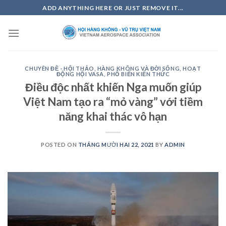
Skip
ADD ANYTHING HERE OR JUST REMOVE IT...
to
content
CHUYÊN ĐỀ - HỘI THẢO
,
HÀNG KHÔNG VÀ ĐỜI SỐNG
,
HOẠT
ĐỘNG HỘI VASA
,
PHỔ BIẾN KIẾN THỨC
Điều độc nhất khiến Nga muốn giúp
Việt Nam tạo ra “mỏ vàng” với tiềm
năng khai thác vô hạn
POSTED ON
THÁNG MƯỜI HAI 22, 2021
BY
ADMIN