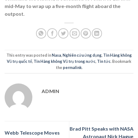
mid-May to wrap up a five-month flight aboard the
outpost.
This entry was posted in
Nasa
,
Nghiên cứu ứng dụng
,
Tin Hàng không
Vũ trụ quốc tế
,
Tin Hàng không Vũ trụ trong nước
,
Tin tức
. Bookmark
the
permalink
.
ADMIN
Brad Pitt Speaks with NASA
Webb Telescope Moves
Astronaut Nick Hague