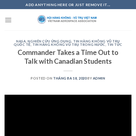
Skip
ADD ANYTHING HERE OR JUST REMOVE IT...
to
content
NASA
,
NGHIÊN CỨU ỨNG DỤNG
,
TIN HÀNG KHÔNG VŨ TRỤ
QUỐC TẾ
,
TIN HÀNG KHÔNG VŨ TRỤ TRONG NƯỚC
,
TIN TỨC
Commander Takes a Time Out to
Talk with Canadian Students
POSTED ON
THÁNG BA 18, 2020
BY
ADMIN