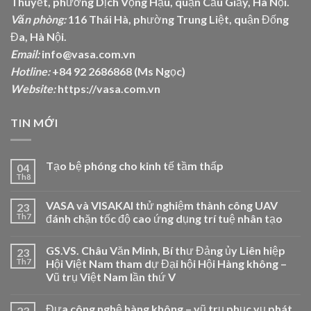
Thuyết, phường Dịch Vọng Hậu, quận Cầu Giấy, Hà Nội.
Văn phòng:
116 Thái Hà, phường Trung Liệt, quận Đống
Đa, Hà Nội.
Email:
info@vasa.com.vn
Hotline:
+84 92 2686868 (Ms Ngọc)
Website:
https://vasa.com.vn
TIN MỚI
Tạo bệ phóng cho kinh tế tầm thấp
04
Th8
VASA và VISAKAI thử nghiệm thành công UAV
23
Th7
đánh chặn tốc độ cao ứng dụng trí tuệ nhân tạo
GS.VS. Châu Văn Minh, Bí thư Đảng ủy Liên hiệp
23
Th7
Hội Việt Nam tham dự Đại hội Hội Hàng không –
Vũ trụ Việt Nam lần thứ V
Đưa công nghệ hàng không – vũ trụ phục vụ phát
23