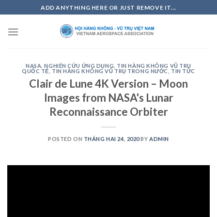
Skip
ADD ANYTHING HERE OR JUST REMOVE IT...
to
content
NASA
,
NGHIÊN CỨU ỨNG DỤNG
,
TIN HÀNG KHÔNG VŨ TRỤ
QUỐC TẾ
,
TIN HÀNG KHÔNG VŨ TRỤ TRONG NƯỚC
,
TIN TỨC
Clair de Lune 4K Version – Moon
Images from NASA's Lunar
Reconnaissance Orbiter
POSTED ON
THÁNG HAI 24, 2020
BY
ADMIN