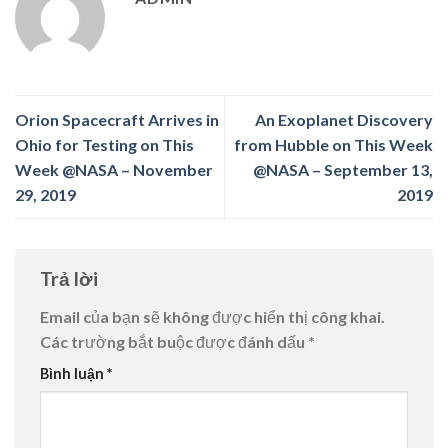
Orion Spacecraft Arrives in
An Exoplanet Discovery
Ohio for Testing on This
from Hubble on This Week
Week @NASA – November
@NASA – September 13,
29, 2019
2019
Trả lời
Email của bạn sẽ không được hiển thị công khai.
Các trường bắt buộc được đánh dấu
*
Bình luận
*