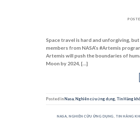
POST
Space travel is hard and unforgiving, b
members from NASA’s #Artemis program s
Artemis will push the boundaries of hum
Moon by 2024, […]
Posted in
Nasa
,
Nghiên cứu ứng dụng
,
Tin Hàng khô
NASA
,
NGHIÊN CỨU ỨNG DỤNG
,
TIN HÀNG K