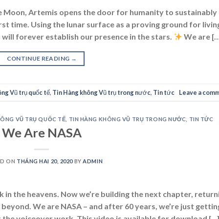
the Moon, Artemis opens the door for humanity to sustainably
rst time. Using the lunar surface as a proving ground for livin
 will forever establish our presence in the stars.
We are […
CONTINUE READING
→
ng Vũ trụ quốc tế
,
Tin Hàng không Vũ trụ trong nước
,
Tin tức
Leave a com
HÔNG VŨ TRỤ QUỐC TẾ
,
TIN HÀNG KHÔNG VŨ TRỤ TRONG NƯỚC
,
TIN TỨC
We Are NASA
ED ON
THÁNG HAI 20, 2020
BY
ADMIN
k in the heavens. Now we’re building the next chapter, return
 beyond. We are NASA – and after 60 years, we’re just gettin
 the voiceover work. This video is available for download […