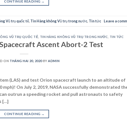
CONTINUE READING
→
ng Vũ trụ quốc tế
,
Tin Hàng không Vũ trụ trong nước
,
Tin tức
Leave a com
HÔNG VŨ TRỤ QUỐC TẾ
,
TIN HÀNG KHÔNG VŨ TRỤ TRONG NƯỚC
,
TIN TỨC
 Spacecraft Ascent Abort-2 Test
ED ON
THÁNG HAI 20, 2020
BY
ADMIN
stem (LAS) and test Orion spacecraft launch to an altitude of
00 mph)! On July 2, 2019, NASA successfully demonstrated th
can outrun a speeding rocket and pull astronauts to safety
 […]
CONTINUE READING
→