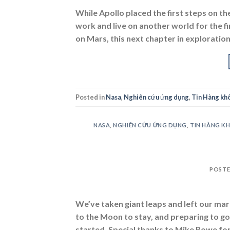
While Apollo placed the first steps on 
work and live on another world for the fi
on Mars, this next chapter in exploration
Posted in
Nasa
,
Nghiên cứu ứng dụng
,
Tin Hàng khô
NASA
,
NGHIÊN CỨU ỨNG DỤNG
,
TIN HÀNG K
POST
We’ve taken giant leaps and left our mar
to the Moon to stay, and preparing to go
started. Special thanks to Mike Rowe for