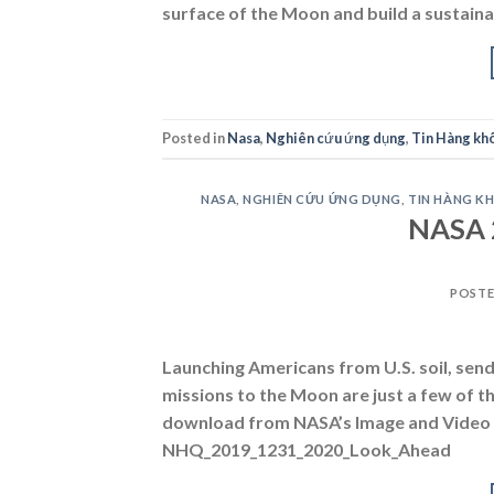
surface of the Moon and build a sustain
Posted in
Nasa
,
Nghiên cứu ứng dụng
,
Tin Hàng khô
NASA
,
NGHIÊN CỨU ỨNG DỤNG
,
TIN HÀNG K
NASA 
POST
Launching Americans from U.S. soil, sen
missions to the Moon are just a few of th
download from NASA’s Image and Video L
NHQ_2019_1231_2020_Look_Ahead