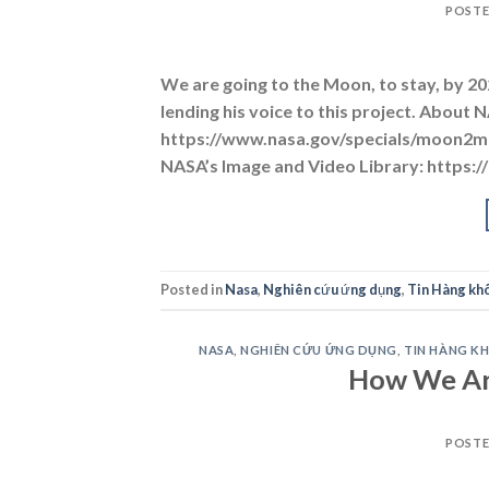
POST
We are going to the Moon, to stay, by 202
lending his voice to this project. About
https://www.nasa.gov/specials/moon2mar
NASA’s Image and Video Library: https
Posted in
Nasa
,
Nghiên cứu ứng dụng
,
Tin Hàng khô
NASA
,
NGHIÊN CỨU ỨNG DỤNG
,
TIN HÀNG K
How We Ar
POST