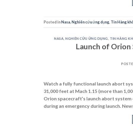
Posted in
Nasa
,
Nghiên cứu ứng dụng
,
Tin Hàng khô
NASA
,
NGHIÊN CỨU ỨNG DỤNG
,
TIN HÀNG K
Launch of Orion
POST
Watch a fully functional launch abort sy
31,000 feet at Mach 1.15 (more than 1,0
Orion spacecraft’s launch abort system 
during an emergency during launch. News