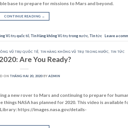
able base to prepare for missions to Mars and beyond.
CONTINUE READING
→
ng Vũ trụ quốc tế
,
Tin Hàng không Vũ trụ trong nước
,
Tin tức
Leave a com
HÔNG VŨ TRỤ QUỐC TẾ
,
TIN HÀNG KHÔNG VŨ TRỤ TRONG NƯỚC
,
TIN TỨC
2020: Are You Ready?
ED ON
THÁNG HAI 20, 2020
BY
ADMIN
ding a new rover to Mars and continuing to prepare for huma
e things NASA has planned for 2020. This video is available f
ibrary: https://images.nasa.gov/details-