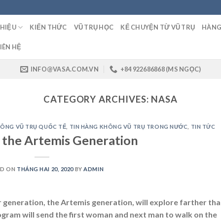
THIỆU
KIẾN THỨC
VŨ TRỤ HỌC
KỂ CHUYỆN TỪ VŨ TRỤ
HÀNG
IÊN HỆ
INFO@VASA.COM.VN
+84 922686868 (MS NGỌC)
CATEGORY ARCHIVES:
NASA
HÔNG VŨ TRỤ QUỐC TẾ
,
TIN HÀNG KHÔNG VŨ TRỤ TRONG NƯỚC
,
TIN TỨC
 the Artemis Generation
ED ON
THÁNG HAI 20, 2020
BY
ADMIN
generation, the Artemis generation, will explore farther th
gram will send the first woman and next man to walk on the