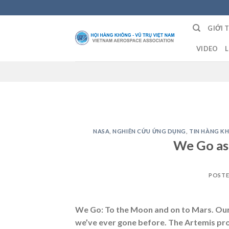
Skip
to
GIỚI 
content
VIDEO
L
NASA
,
NGHIÊN CỨU ỨNG DỤNG
,
TIN HÀNG K
We Go as
POST
We Go: To the Moon and on to Mars. Our 
we’ve ever gone before. The Artemis pro