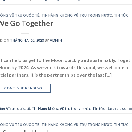
HÔNG VŨ TRỤ QUỐC TẾ
,
TIN HÀNG KHÔNG VŨ TRỤ TRONG NƯỚC
,
TIN TỨC
We Go Together
ED ON
THÁNG HAI 20, 2020
BY
ADMIN
at can help us get to the Moon quickly and sustainably. Toget
 Moon by 2024. As we work towards this goal, we welcome a
al partners. It is the partnerships over the last […]
CONTINUE READING
→
ng Vũ trụ quốc tế
,
Tin Hàng không Vũ trụ trong nước
,
Tin tức
Leave a com
HÔNG VŨ TRỤ QUỐC TẾ
,
TIN HÀNG KHÔNG VŨ TRỤ TRONG NƯỚC
,
TIN TỨC