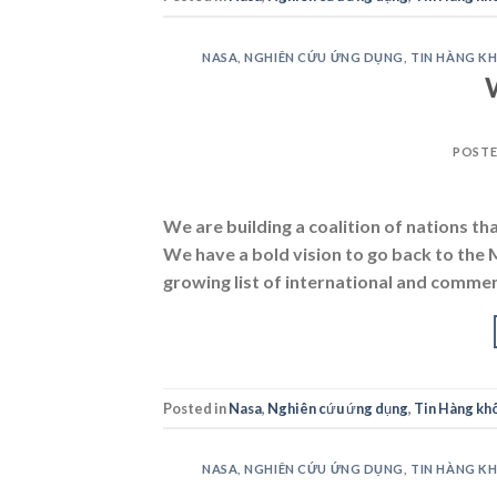
NASA
,
NGHIÊN CỨU ỨNG DỤNG
,
TIN HÀNG K
POST
We are building a coalition of nations th
We have a bold vision to go back to the
growing list of international and commerci
Posted in
Nasa
,
Nghiên cứu ứng dụng
,
Tin Hàng khô
NASA
,
NGHIÊN CỨU ỨNG DỤNG
,
TIN HÀNG K