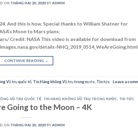
ED ON
THÁNG HAI 20, 2020
BY
ADMIN
4. And this is how. Special thanks to William Shatner for
 NASA’s Moon to Mars plans:
s/ Credit: NASA This video is available for download from
://images.nasa.gov/details-NHQ_2019_0514_WeAreGoing.html
CONTINUE READING
→
ng Vũ trụ quốc tế
,
Tin Hàng không Vũ trụ trong nước
,
Tin tức
Leave a com
HÔNG VŨ TRỤ QUỐC TẾ
,
TIN HÀNG KHÔNG VŨ TRỤ TRONG NƯỚC
,
TIN TỨC
e Going to the Moon – 4K
ED ON
THÁNG HAI 20, 2020
BY
ADMIN