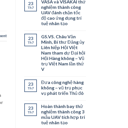
VASA và VISAKAI thử
23
nghiệm thành công
Th7
UAV đánh chặn tốc
độ cao ứng dụng trí
tuệ nhân tạo
ment
GS.VS. Châu Văn
23
Minh, Bí thư Đảng ủy
Th7
Liên hiệp Hội Việt
Nam tham dự Đại hội
Hội Hàng không – Vũ
trụ Việt Nam lần thứ
V
Đưa công nghệ hàng
23
không – vũ trụ phục
Th7
vụ phát triển Thủ đô
n
or
Hoàn thành bay thử
23
nghiệm thành công 3
Th7
mẫu UAV tích hợp trí
tuệ nhân tạo