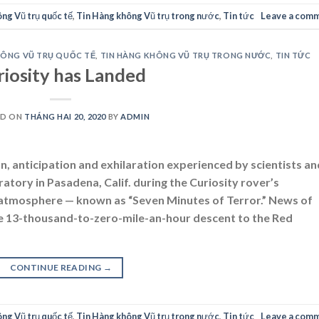
ng Vũ trụ quốc tế
,
Tin Hàng không Vũ trụ trong nước
,
Tin tức
Leave a com
HÔNG VŨ TRỤ QUỐC TẾ
,
TIN HÀNG KHÔNG VŨ TRỤ TRONG NƯỚC
,
TIN TỨC
riosity has Landed
ED ON
THÁNG HAI 20, 2020
BY
ADMIN
n, anticipation and exhilaration experienced by scientists an
atory in Pasadena, Calif. during the Curiosity rover’s
atmosphere — known as “Seven Minutes of Terror.” News of
he 13-thousand-to-zero-mile-an-hour descent to the Red
CONTINUE READING
→
ng Vũ trụ quốc tế
,
Tin Hàng không Vũ trụ trong nước
,
Tin tức
Leave a com