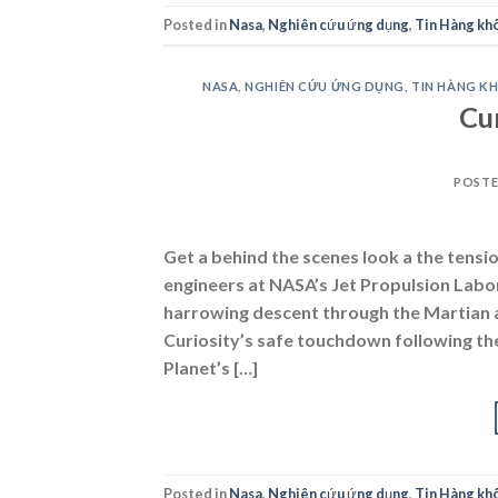
Posted in
Nasa
,
Nghiên cứu ứng dụng
,
Tin Hàng khô
NASA
,
NGHIÊN CỨU ỨNG DỤNG
,
TIN HÀNG K
Cu
POST
Get a behind the scenes look a the tensio
engineers at NASA’s Jet Propulsion Labor
harrowing descent through the Martian 
Curiosity’s safe touchdown following t
Planet’s […]
Posted in
Nasa
,
Nghiên cứu ứng dụng
,
Tin Hàng khô