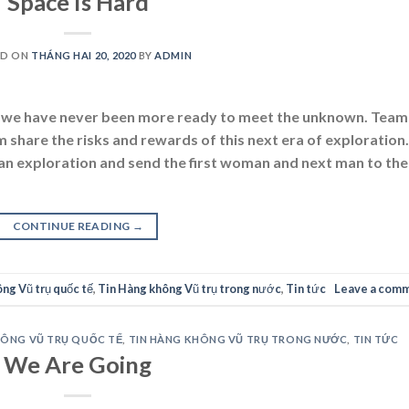
Space Is Hard
ED ON
THÁNG HAI 20, 2020
BY
ADMIN
ut we have never been more ready to meet the unknown. Team
hare the risks and rewards of this next era of exploration.
an exploration and send the first woman and next man to the
CONTINUE READING
→
ng Vũ trụ quốc tế
,
Tin Hàng không Vũ trụ trong nước
,
Tin tức
Leave a com
HÔNG VŨ TRỤ QUỐC TẾ
,
TIN HÀNG KHÔNG VŨ TRỤ TRONG NƯỚC
,
TIN TỨC
We Are Going