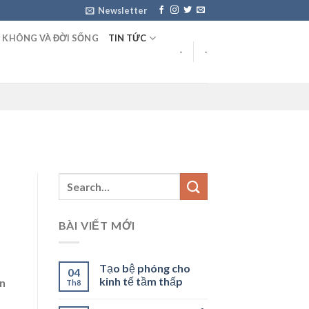
Newsletter
 KHÔNG VÀ ĐỜI SỐNG
TIN TỨC
-
-
BÀI VIẾT MỚI
Tạo bệ phóng cho
04
kinh tế tầm thấp
an
Th8