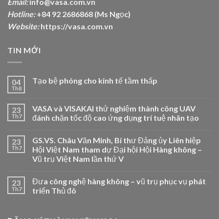
Email:
info@vasa.com.vn
Hotline:
+84 92 2686868 (Ms Ngọc)
Website:
https://vasa.com.vn
TIN MỚI
Tạo bệ phóng cho kinh tế tầm thấp
04
Th8
VASA và VISAKAI thử nghiệm thành công UAV
23
Th7
đánh chặn tốc độ cao ứng dụng trí tuệ nhân tạo
GS.VS. Châu Văn Minh, Bí thư Đảng ủy Liên hiệp
23
Th7
Hội Việt Nam tham dự Đại hội Hội Hàng không –
Vũ trụ Việt Nam lần thứ V
Đưa công nghệ hàng không – vũ trụ phục vụ phát
23
Th7
triển Thủ đô