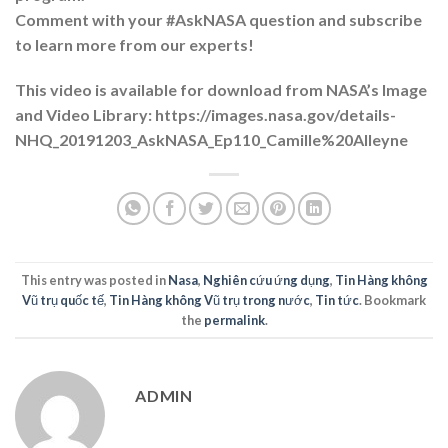
Comment with your #AskNASA question and subscribe
to learn more from our experts!
This video is available for download from NASA’s Image
and Video Library: https://images.nasa.gov/details-
NHQ_20191203_AskNASA_Ep110_Camille%20Alleyne
This entry was posted in
Nasa
,
Nghiên cứu ứng dụng
,
Tin Hàng không
Vũ trụ quốc tế
,
Tin Hàng không Vũ trụ trong nước
,
Tin tức
. Bookmark
the
permalink
.
ADMIN