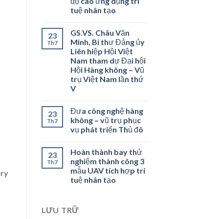
độ cao ứng dụng trí
tuệ nhân tạo
GS.VS. Châu Văn
23
Minh, Bí thư Đảng ủy
Th7
Liên hiệp Hội Việt
Nam tham dự Đại hội
Hội Hàng không – Vũ
trụ Việt Nam lần thứ
V
Đưa công nghệ hàng
23
không – vũ trụ phục
Th7
vụ phát triển Thủ đô
Hoàn thành bay thử
23
nghiệm thành công 3
Th7
mẫu UAV tích hợp trí
ery
tuệ nhân tạo
LƯU TRỮ