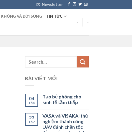
Newsletter
 KHÔNG VÀ ĐỜI SỐNG
TIN TỨC
-
-
BÀI VIẾT MỚI
Tạo bệ phóng cho
04
kinh tế tầm thấp
Th8
VASA và VISAKAI thử
23
nghiệm thành công
Th7
UAV đánh chặn tốc