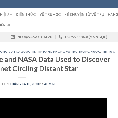
THIỆU
KIẾN THỨC
VŨ TRỤ HỌC
KỂ CHUYỆN TỪ VŨ TRỤ
HÀNG
IÊN HỆ
INFO@VASA.COM.VN
+84 922686868 (MS NGỌC)
HÔNG VŨ TRỤ QUỐC TẾ
,
TIN HÀNG KHÔNG VŨ TRỤ TRONG NƯỚC
,
TIN TỨC
nce and NASA Data Used to Discover
net Circling Distant Star
ED ON
THÁNG BA 10, 2020
BY
ADMIN