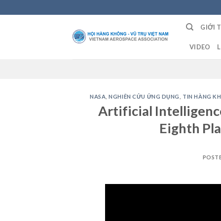
Skip
to
GIỚI 
content
VIDEO
L
NASA
,
NGHIÊN CỨU ỨNG DỤNG
,
TIN HÀNG K
Artificial Intellige
Eighth Pla
POST