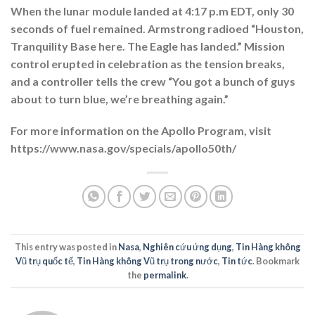
When the lunar module landed at 4:17 p.m EDT, only 30
seconds of fuel remained. Armstrong radioed “Houston,
Tranquility Base here. The Eagle has landed.” Mission
control erupted in celebration as the tension breaks,
and a controller tells the crew “You got a bunch of guys
about to turn blue, we’re breathing again.”
For more information on the Apollo Program, visit
https://www.nasa.gov/specials/apollo50th/
This entry was posted in
Nasa
,
Nghiên cứu ứng dụng
,
Tin Hàng không
Vũ trụ quốc tế
,
Tin Hàng không Vũ trụ trong nước
,
Tin tức
. Bookmark
the
permalink
.