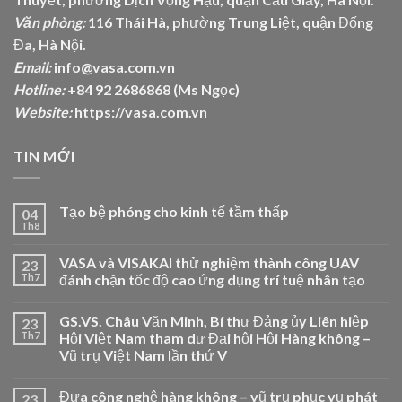
Văn phòng:
116 Thái Hà, phường Trung Liệt, quận Đống
Đa, Hà Nội.
Email:
info@vasa.com.vn
Hotline:
+84 92 2686868 (Ms Ngọc)
Website:
https://vasa.com.vn
TIN MỚI
Tạo bệ phóng cho kinh tế tầm thấp
04
Th8
VASA và VISAKAI thử nghiệm thành công UAV
23
Th7
đánh chặn tốc độ cao ứng dụng trí tuệ nhân tạo
GS.VS. Châu Văn Minh, Bí thư Đảng ủy Liên hiệp
23
Th7
Hội Việt Nam tham dự Đại hội Hội Hàng không –
Vũ trụ Việt Nam lần thứ V
Đưa công nghệ hàng không – vũ trụ phục vụ phát
23