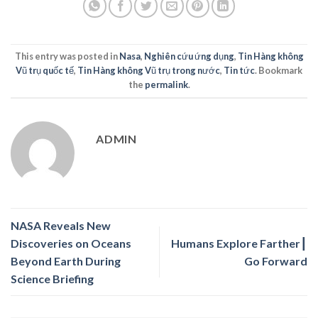
This entry was posted in
Nasa
,
Nghiên cứu ứng dụng
,
Tin Hàng không
Vũ trụ quốc tế
,
Tin Hàng không Vũ trụ trong nước
,
Tin tức
. Bookmark
the
permalink
.
ADMIN
NASA Reveals New
Discoveries on Oceans
Humans Explore Farther┃
Beyond Earth During
Go Forward
Science Briefing