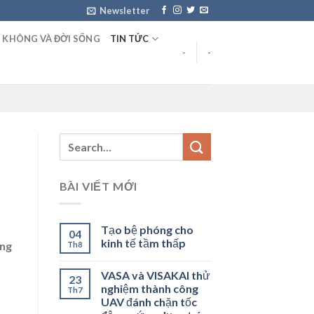
Newsletter
 KHÔNG VÀ ĐỜI SỐNG
TIN TỨC
-
-
BÀI VIẾT MỚI
Tạo bệ phóng cho
04
kinh tế tầm thấp
ung
Th8
VASA và VISAKAI thử
23
nghiệm thành công
Th7
UAV đánh chặn tốc