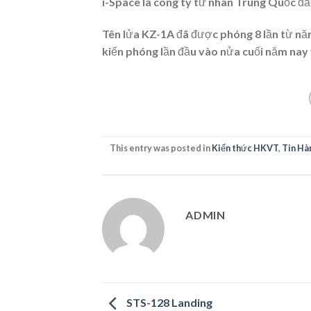
i-Space là công ty tư nhân Trung Quốc đầ
Tên lửa KZ-1A đã được phóng 8 lần từ nă
kiến phóng lần đầu vào nửa cuối năm nay 
This entry was posted in
Kiến thức HKVT
,
Tin Hà
ADMIN
STS-128 Landing