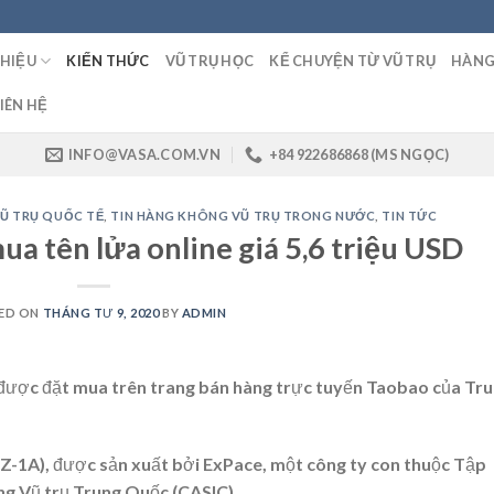
THIỆU
KIẾN THỨC
VŨ TRỤ HỌC
KỂ CHUYỆN TỪ VŨ TRỤ
HÀNG
IÊN HỆ
INFO@VASA.COM.VN
+84 922686868 (MS NGỌC)
Ũ TRỤ QUỐC TẾ
,
TIN HÀNG KHÔNG VŨ TRỤ TRONG NƯỚC
,
TIN TỨC
a tên lửa online giá 5,6 triệu USD
ED ON
THÁNG TƯ 9, 2020
BY
ADMIN
đã được đặt mua trên trang bán hàng trực tuyến Taobao của Tr
KZ-1A), được sản xuất bởi ExPace, một công ty con thuộc Tập
g Vũ trụ Trung Quốc (CASIC).