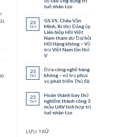
độ cao ứng dụng trí
tuệ nhân tạo
h
GS.VS. Châu Văn
cất
23
Minh, Bí thư Đảng ủy
Th7
Liên hiệp Hội Việt
Nam tham dự Đại hội
Hội Hàng không – Vũ
trụ Việt Nam lần thứ
V
Đưa công nghệ hàng
23
không – vũ trụ phục
00
Th7
vụ phát triển Thủ đô
Hoàn thành bay thử
23
nghiệm thành công 3
Th7
mẫu UAV tích hợp trí
tuệ nhân tạo
i
LƯU TRỮ