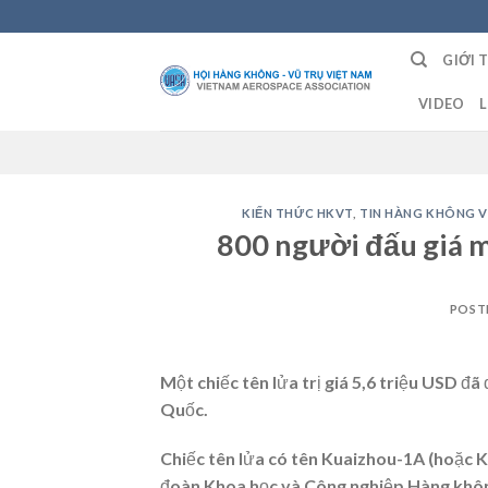
Skip
to
GIỚI 
content
VIDEO
L
KIẾN THỨC HKVT
,
TIN HÀNG KHÔNG V
800 người đấu giá mu
POST
Một chiếc tên lửa trị giá 5,6 triệu USD 
Quốc.
Chiếc tên lửa có tên Kuaizhou-1A (hoặc 
đoàn Khoa học và Công nghiệp Hàng khôn