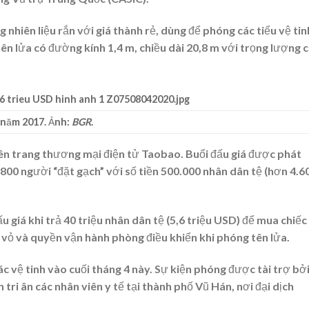
ng nhiên liệu rắn với giá thành rẻ, dùng để phóng các tiểu vệ tin
ên lửa có đường kính 1,4 m, chiều dài 20,8 m với trọng lượng 
 năm 2017. Ảnh:
BGR
.
ên trang thương mại điện tử Taobao. Buổi đấu giá được phát
n 800 người “đặt gạch” với số tiền 500.000 nhân dân tệ (hơn
4.6
 giá khi trả 40 triệu nhân dân tệ (
5,6 triệu USD
) để mua chiếc
 vỏ và quyền vận hành phòng điều khiển khi phóng tên lửa.
vệ tinh vào cuối tháng 4 này. Sự kiện phóng được tài trợ bở
ri ân các nhân viên y tế tại thành phố Vũ Hán, nơi đại dịch