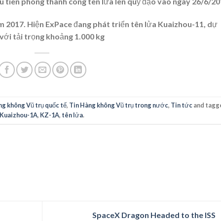
u tiên phóng thành công tên lửa lên quỹ đạo vào ngày 26/6/20
m 2017. Hiện ExPace đang phát triển tên lửa Kuaizhou-11, dự
với tải trọng khoảng 1.000 kg
ng không Vũ trụ quốc tế
,
Tin Hàng không Vũ trụ trong nước
,
Tin tức
and tagg
Kuaizhou-1A
,
KZ-1A
,
tên lửa
.
SpaceX Dragon Headed to the ISS