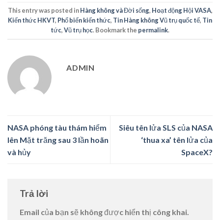
This entry was posted in
Hàng không và Đời sống
,
Hoạt động Hội VASA
,
Kiến thức HKVT
,
Phổ biến kiến thức
,
Tin Hàng không Vũ trụ quốc tế
,
Tin
tức
,
Vũ trụ học
. Bookmark the
permalink
.
ADMIN
NASA phóng tàu thám hiểm
Siêu tên lửa SLS của NASA
lên Mặt trăng sau 3 lần hoãn
‘thua xa’ tên lửa của
và hủy
SpaceX?
Trả lời
Email của bạn sẽ không được hiển thị công khai.