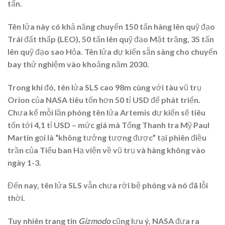
tấn.
Tên lửa này có khả năng chuyển 150 tấn hàng lên quỹ đạo
Trái đất thấp (LEO), 50 tấn lên quỹ đạo Mặt trăng, 35 tấn
lên quỹ đạo sao Hỏa. Tên lửa dự kiến ​​sẵn sàng cho chuyến
bay thử nghiệm vào khoảng năm 2030.
Trong khi đó, tên lửa SLS cao 98m cùng với tàu vũ trụ
Orion của NASA tiêu tốn hơn 50 tỉ USD để phát triển.
Chưa kể mỗi lần phóng tên lửa Artemis dự kiến ​​sẽ tiêu
tốn tới 4,1 tỉ USD – mức giá mà Tổng Thanh tra Mỹ Paul
Martin gọi là “không tưởng tượng được” tại phiên điều
trần của Tiểu ban Hạ viện về vũ trụ và hàng không vào
ngày 1-3.
Đến nay, tên lửa SLS vẫn chưa rời bệ phóng và nó đã lỗi
thời.
Tuy nhiên trang tin
Gizmodo
cũng lưu ý, NASA đưa ra