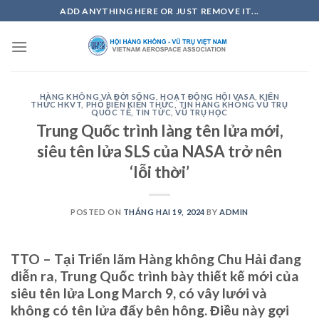
Skip
ADD ANYTHING HERE OR JUST REMOVE IT...
to
content
HÀNG KHÔNG VÀ ĐỜI SỐNG
,
HOẠT ĐỘNG HỘI VASA
,
KIẾN
THỨC HKVT
,
PHỔ BIẾN KIẾN THỨC
,
TIN HÀNG KHÔNG VŨ TRỤ
QUỐC TẾ
,
TIN TỨC
,
VŨ TRỤ HỌC
Trung Quốc trình làng tên lửa mới,
siêu tên lửa SLS của NASA trở nên
‘lỗi thời’
POSTED ON
THÁNG HAI 19, 2024
BY
ADMIN
TTO – Tại Triển lãm Hàng không Chu Hải đang
diễn ra, Trung Quốc trình bày thiết kế mới của
siêu tên lửa Long March 9, có vây lưới và
không có tên lửa đẩy bên hông. Điều này gợi