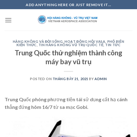
Skip
ADD ANYTHING HERE OR JUST REMOVE IT...
to
content
HÀNG KHÔNG VÀ ĐỜI SỐNG
,
HOẠT ĐỘNG HỘI VASA
,
PHỔ BIẾN
KIẾN THỨC
,
TIN HÀNG KHÔNG VŨ TRỤ QUỐC TẾ
,
TIN TỨC
Trung Quốc thử nghiệm thành công
máy bay vũ trụ
POSTED ON
THÁNG BẢY 21, 2021
BY
ADMIN
Trung Quốc phóng phương tiện tái sử dụng cất hạ cánh
thẳng đứng hôm 16/7 từ sa mạc Gobi.