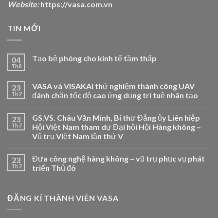
Website:
https://vasa.com.vn
TIN MỚI
Tạo bệ phóng cho kinh tế tầm thấp
04
Th8
VASA và VISAKAI thử nghiệm thành công UAV
23
Th7
đánh chặn tốc độ cao ứng dụng trí tuệ nhân tạo
GS.VS. Châu Văn Minh, Bí thư Đảng ủy Liên hiệp
23
Th7
Hội Việt Nam tham dự Đại hội Hội Hàng không –
Vũ trụ Việt Nam lần thứ V
Đưa công nghệ hàng không – vũ trụ phục vụ phát
23
Th7
triển Thủ đô
ĐĂNG KÍ THÀNH VIÊN VASA