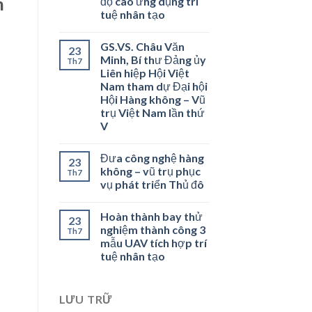
n
độ cao ứng dụng trí
tuệ nhân tạo
GS.VS. Châu Văn
23
Minh, Bí thư Đảng ủy
Th7
Liên hiệp Hội Việt
Nam tham dự Đại hội
Hội Hàng không – Vũ
trụ Việt Nam lần thứ
V
Đưa công nghệ hàng
23
không – vũ trụ phục
Th7
vụ phát triển Thủ đô
Hoàn thành bay thử
23
nghiệm thành công 3
Th7
mẫu UAV tích hợp trí
tuệ nhân tạo
LƯU TRỮ