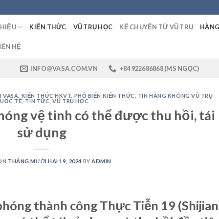
THIỆU
KIẾN THỨC
VŨ TRỤ HỌC
KỂ CHUYỆN TỪ VŨ TRỤ
HÀNG
IÊN HỆ
INFO@VASA.COM.VN
+84 922686868 (MS NGỌC)
I VASA
,
KIẾN THỨC HKVT
,
PHỔ BIẾN KIẾN THỨC
,
TIN HÀNG KHÔNG VŨ TRỤ
UỐC TẾ
,
TIN TỨC
,
VŨ TRỤ HỌC
óng vệ tinh có thể được thu hồi, tái
sử dụng
ON
THÁNG MƯỜI HAI 19, 2024
BY
ADMIN
phóng thành công Thực Tiễn 19 (Shijian