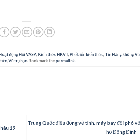
Hoạt động Hội VASA
,
Kiến thức HKVT
,
Phổ biến kiến thức
,
Tin Hàng không Vũ
 tức
,
Vũ trụ học
. Bookmark the
permalink
.
Trung Quốc điều động vệ tinh, máy bay đối phó v
Châu 19
hồ Động Đình