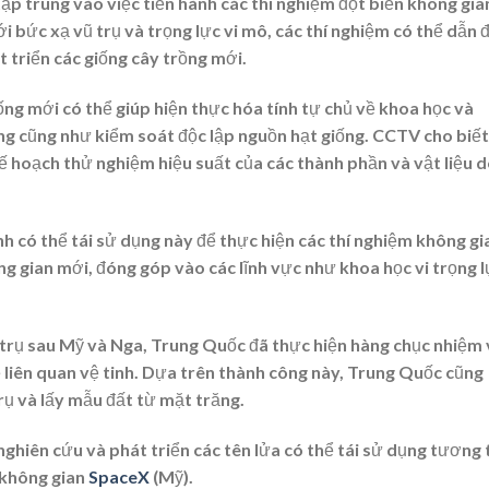
ập trung vào việc tiến hành các thí nghiệm đột biến không gia
ới bức xạ vũ trụ và trọng lực vi mô, các thí nghiệm có thể dẫn 
át triển các giống cây trồng mới.
ống mới có thể giúp hiện thực hóa tính tự chủ về khoa học và
ng cũng như kiểm soát độc lập nguồn hạt giống. CCTV cho biết
 hoạch thử nghiệm hiệu suất của các thành phần và vật liệu 
h có thể tái sử dụng này để thực hiện các thí nghiệm không gi
ng gian mới, đóng góp vào các lĩnh vực như khoa học vi trọng 
ũ trụ sau Mỹ và Nga, Trung Quốc đã thực hiện hàng chục nhiệm
ệ liên quan vệ tinh. Dựa trên thành công này, Trung Quốc cũng
rụ và lấy mẫu đất từ mặt trăng.
hiên cứu và phát triển các tên lửa có thể tái sử dụng tương 
 không gian
SpaceX
(Mỹ).