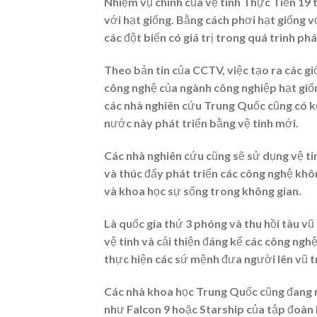
Nhiệm vụ chính của vệ tinh Thực Tiễn 19 t
với hạt giống. Bằng cách phơi hạt giống v
các đột biến có giá trị trong quá trình ph
Theo bản tin của CCTV, việc tạo ra các gi
công nghệ của ngành công nghiệp hạt giố
các nhà nghiên cứu Trung Quốc cũng có kế
nước này phát triển bằng vệ tinh mới.
Các nhà nghiên cứu cũng sẽ sử dụng vệ tin
và thúc đẩy phát triển các công nghệ khô
và khoa học sự sống trong không gian.
Là quốc gia thứ 3 phóng và thu hồi tàu v
vệ tinh và cải thiện đáng kể các công ngh
thực hiện các sứ mệnh đưa người lên vũ t
Các nhà khoa học Trung Quốc cũng đang ng
như Falcon 9 hoặc Starship của tập đoàn