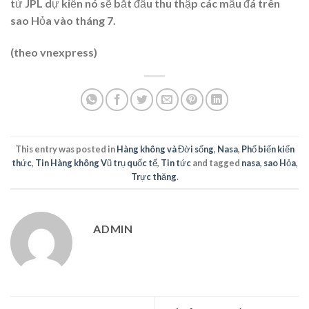
từ JPL dự kiến nó sẽ bắt đầu thu thập các mẫu đá trên
sao Hỏa vào tháng 7.
(theo vnexpress)
This entry was posted in
Hàng không và Đời sống
,
Nasa
,
Phổ biến kiến
thức
,
Tin Hàng không Vũ trụ quốc tế
,
Tin tức
and tagged
nasa
,
sao Hỏa
,
Trực thăng
.
ADMIN