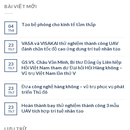
BÀI VIẾT MỚI
Tạo bệ phóng cho kinh tế tầm thấp
04
Th8
VASA và VISAKAI thử nghiệm thành công UAV
23
đánh chặn tốc độ cao ứng dụng trí tuệ nhân tạo
Th7
GS.VS. Châu Văn Minh, Bí thư Đảng ủy Liên hiệp
23
Hội Việt Nam tham dự Đại hội Hội Hàng không –
Th7
Vũ trụ Việt Nam lần thứ V
Đưa công nghệ hàng không – vũ trụ phục vụ phát
23
triển Thủ đô
Th7
Hoàn thành bay thử nghiệm thành công 3 mẫu
23
UAV tích hợp trí tuệ nhân tạo
Th7
LƯU TRỮ