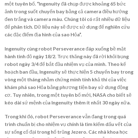
một tuyên bố. “Ingenuity đã chụp được khoảng 65 bức
ảnh trong suốt chuyến bay bằng cả camera điều hướng
đen trắng và camera màu. Chúng tôi có rất nhiều dữ liệu
để phân tích. Dữ liệu này sẽ được sử dụng để nghiên cứu
các đặc điểm địa hình của sao Hỏa”.
Ingenuity cùng robot Perseverance đáp xuống bề mặt
hành tinh đỏ ngày 18/2. Trực thăng này đã rời khỏi bụng
robot ngày 3/4 để bắt đầu nhiệm vụ của mình. Theo kế
hoạch ban đầu, Ingenuity sẽ thực hiện 5 chuyến bay trong
vòng một tháng nhằm chứng minh tính khả thi của việc
khám phá sao Hỏa bằng phương tiện bay sử dụng động
cơ. Tuy nhiên, trong một tuyên bố mới, NASA cho biết sẽ
kéo dài sứ mệnh của Ingenuity thêm ít nhất 30 ngày nữa.
Trong khi đó, robot Perseverance vẫn đang trong quá
trình chuẩn bị cho nhiệm vụ chính là tìm kiếm dấu vết của
sự sống cổ đại trong hố trũng Jezero. Các nhà khoa học