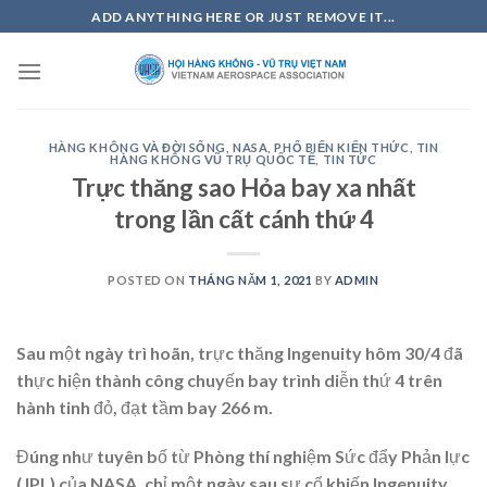
Skip
ADD ANYTHING HERE OR JUST REMOVE IT...
to
content
HÀNG KHÔNG VÀ ĐỜI SỐNG
,
NASA
,
PHỔ BIẾN KIẾN THỨC
,
TIN
HÀNG KHÔNG VŨ TRỤ QUỐC TẾ
,
TIN TỨC
Trực thăng sao Hỏa bay xa nhất
trong lần cất cánh thứ 4
POSTED ON
THÁNG NĂM 1, 2021
BY
ADMIN
Sau một ngày trì hoãn, trực thăng Ingenuity hôm 30/4 đã
thực hiện thành công chuyến bay trình diễn thứ 4 trên
hành tinh đỏ, đạt tầm bay 266 m.
Đúng như tuyên bố từ Phòng thí nghiệm Sức đẩy Phản lực
(JPL) của NASA, chỉ một ngày sau sự cố khiến Ingenuity