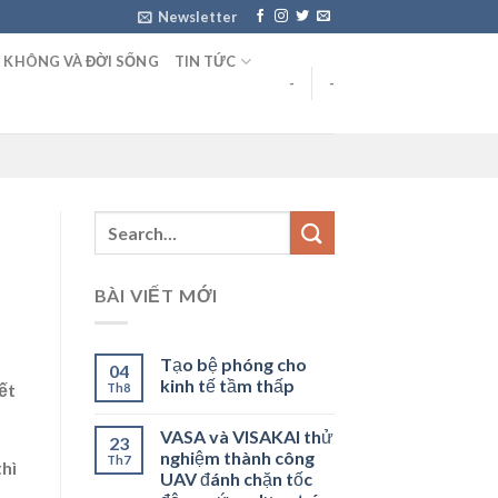
Newsletter
 KHÔNG VÀ ĐỜI SỐNG
TIN TỨC
-
-
BÀI VIẾT MỚI
Tạo bệ phóng cho
04
kinh tế tầm thấp
ết
Th8
VASA và VISAKAI thử
23
nghiệm thành công
Th7
thì
UAV đánh chặn tốc