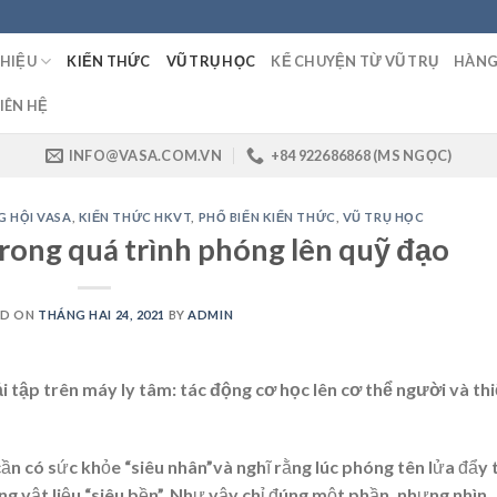
THIỆU
KIẾN THỨC
VŨ TRỤ HỌC
KỂ CHUYỆN TỪ VŨ TRỤ
HÀNG
IÊN HỆ
INFO@VASA.COM.VN
+84 922686868 (MS NGỌC)
 HỘI VASA
,
KIẾN THỨC HKVT
,
PHỔ BIẾN KIẾN THỨC
,
VŨ TRỤ HỌC
trong quá trình phóng lên quỹ đạo
ED ON
THÁNG HAI 24, 2021
BY
ADMIN
ải tập trên máy ly tâm: tác động cơ học lên cơ thể người và thi
ần có sức khỏe “siêu nhân”và nghĩ rằng lúc phóng tên lửa đẩy 
ng vật liệu “siêu bền”. Như vậy chỉ đúng một phần, nhưng nhìn