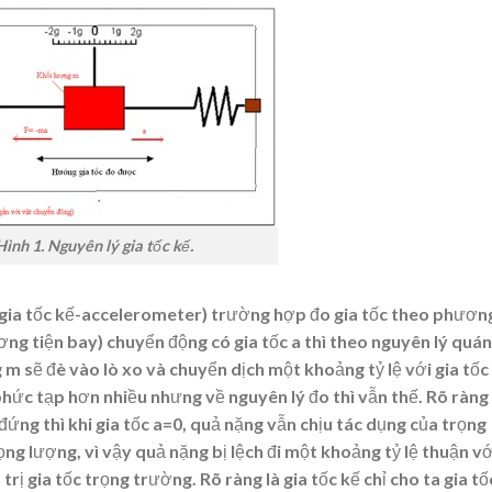
Hình 1. Nguyên lý gia tốc kế.
c (gia tốc kế-accelerometer) trường hợp đo gia tốc theo phươn
ương tiện bay) chuyển động có gia tốc
a
thì theo nguyên lý quán
g m sẽ đè vào lò xo và chuyển dịch một khoảng tỷ lệ với gia tốc
 phức tạp hơn nhiều nhưng về nguyên lý đo thì vẫn thế. Rõ ràng 
ứng thì khi gia tốc a=0, quả nặng vẫn chịu tác dụng của trọng
ọng lượng, vì vậy quả nặng bị lệch đi một khoảng tỷ lệ thuận vớ
trị gia tốc trọng trường. Rõ ràng là gia tốc kế chỉ cho ta gia tố