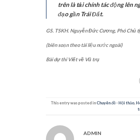
trên
là tải chính
tác động lên ng
đạo gần Trái Đất.
GS. TSKH. Nguyễn Đức Cương, Phó Chủ t
(biên soạn theo tài liệu nước ngoài)
Bài dự thi Viết về Vũ trụ
This entry was posted in
Chuyên đề - Hội thảo
,
H
t
ADMIN