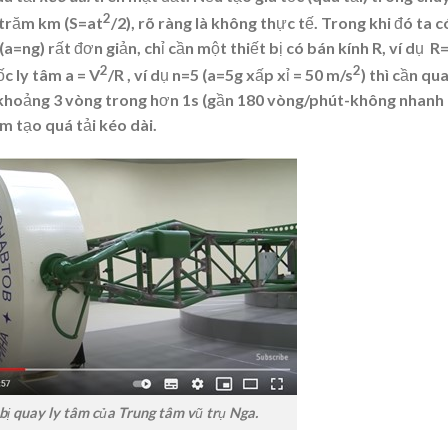
2
 trăm km (S=at
/2), rõ ràng là không thực tế. Trong khi đó ta c
 (a=ng) rất đơn giản, chỉ cần một thiết bị có bán kính R, ví dụ R
2
2
c ly tâm a = V
/R , ví dụ n=5 (a=5g xấp xỉ = 50 m/s
) thì cần qu
y khoảng 3 vòng trong hơn 1s (gần 180 vòng/phút-không nhanh
âm tạo quá tải kéo dài.
 bị quay ly tâm của Trung tâm vũ trụ Nga.