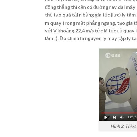
động thẳng thì cần có đường ray dài mấy
thể tạo quá tải n bằng gia tốc (lực) ly tâm
m quay trong mặt phẳng ngang, tạo gia tố
với V khoảng 22,4 m/s tức là tốc độ qua
lắm !). Đó chính là nguyên lý máy tập ly t
Hình 2. Thiết