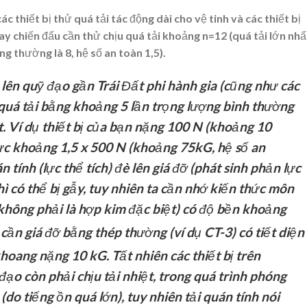
c thiết bị thử quá tải tác động dài cho vệ tinh và các thiết bị
bay chiến đấu cần thử chịu quá tải khoảng n=12 (quá tải lớn nhấ
g thường là 8, hệ số an toàn 1,5).
lên quỹ đạo gần Trái Đất phi hành gia (cũng như các
u quá tải bằng khoảng 5 lần trọng lượng bình thường
t. Ví dụ thiết bị của bạn nặng 100 N (khoảng 10
lực khoảng 1,5 x 500 N (khoảng 75kG, hệ số an
n tính (lực thể tích) đè lên giá đỡ (phát sinh phản lực
hì có thể bị gẫy, tuy nhiên ta cần nhớ kiến thức môn
(không phải là hợp kim đặc biệt) có độ bền khoảng
 cần giá đỡ bằng thép thường (ví dụ CT-3) có tiết diện
khoang nặng 10 kG. Tất nhiên các thiết bị trên
đạo còn phải chịu tải nhiệt, trong quá trình phóng
(do tiếng ồn quá lớn), tuy nhiên tải quán tính nói