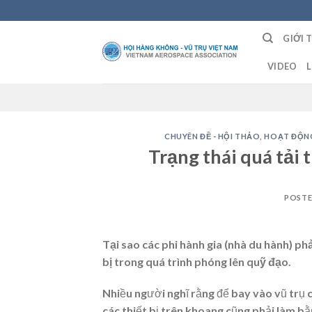
Skip
to
GIỚI 
content
VIDEO
L
CHUYÊN ĐỀ - HỘI THẢO
,
HOẠT ĐỘNG
Trạng thái quá tải 
POST
Tại sao các phi hành gia (nhà du hành) ph
bị trong quá trình phóng lên quỹ đạo.
Nhiều người nghĩ rằng để bay vào vũ trụ c
các thiết bị trên khoang cũng phải làm bằ