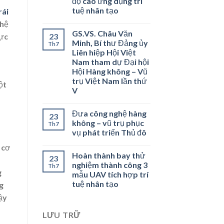
độ cao ứng dụng trí
tuệ nhân tạo
rái
(hệ
GS.VS. Châu Văn
23
lực
Minh, Bí thư Đảng ủy
Th7
Liên hiệp Hội Việt
Nam tham dự Đại hội
Hội Hàng không – Vũ
trụ Việt Nam lần thứ
ột
V
Đưa công nghệ hàng
23
không – vũ trụ phục
Th7
vụ phát triển Thủ đô
 cơ
Hoàn thành bay thử
23
nghiệm thành công 3
Th7
g
mẫu UAV tích hợp trí
tuệ nhân tạo
g
ậy
LƯU TRỮ