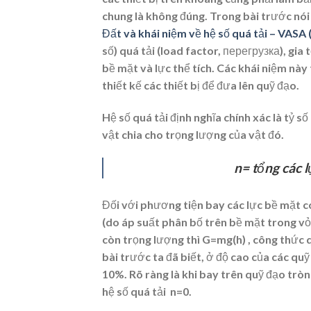
chung là không đúng. Trong bài trước nói
Đất và khái niệm về hệ số quá tải – VAS
số) quá tải (load factor, перегрузка), gi
bề mặt và lực thể tích. Các khái niệm này
thiết kế các thiết bị để đưa lên quỹ đạo.
Hệ số quá tải định nghĩa chính xác là tỷ s
vật chia cho trọng lượng của vật đó.
n= tổng các lực bề 
Đối với phương tiện bay các lực bề mặt có 
(do áp suất phân bố trên bề mặt trong vỏ 
còn trọng lượng thì G=mg(h) , công thức q
bài trước ta đã biết, ở độ cao của các qu
10%. Rõ ràng là khi bay trên quỹ đạo tròn q
hệ số quá tải n=0.