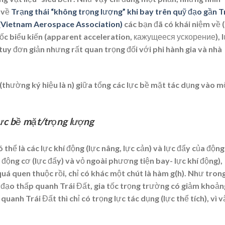
 về
Trạng thái “không trọng lượng” khi bay trên quỹ đạo gần T
A (Vietnam Aerospace Association)
các bạn đã có khái niệm về 
a tốc biểu kiến (apparent acceleration, кажущееся ускорение), 
 tuy đơn giản nhưng rất quan trọng đối với phi hành gia và nhà
ố (thường ký hiệu là n) giữa tổng các lực bề mặt tác dụng vào m
mặt/trọng lượng
thể là các lực khí động (lực nâng, lực cản) và lực đẩy của động
động cơ (lực đẩy) và vỏ ngoài phương tiện bay- lực khí động),
uá quen thuộc rồi, chỉ có khác một chút là hàm g(h). Như tron
ỹ đạo thấp quanh Trái Đất, gia tốc trọng trường có giảm khoản
uanh Trái Đất thì chỉ có trọng lực tác dụng (lực thể tích), vì v