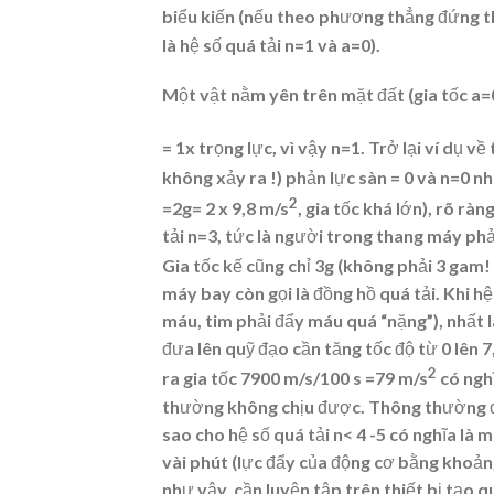
biểu kiến (nếu theo phương thẳng đứng thì
là hệ số quá tải n=1 và a=0).
Một vật nằm yên trên mặt đất (gia tốc a=0
= 1x trọng lực, vì vậy n=1. Trở lại ví dụ v
không xảy ra !) phản lực sàn = 0 và n=0 nh
2
=2g= 2 x 9,8 m/s
, gia tốc khá lớn), rõ rà
tải n=3, tức là người trong thang máy ph
Gia tốc kế cũng chỉ 3g (không phải 3 gam!
máy bay còn gọi là đồng hồ quá tải. Khi hệ
máu, tim phải đẩy máu quá “nặng”), nhất là
đưa lên quỹ đạo cần tăng tốc độ từ 0 lên 7
2
ra gia tốc 7900 m/s/100 s =79 m/s
có nghĩ
thường không chịu được. Thông thường để 
sao cho hệ số quá tải n< 4 -5 có nghĩa là 
vài phút (lực đẩy của động cơ bằng khoản
như vậy, cần luyện tập trên thiết bị tạo q