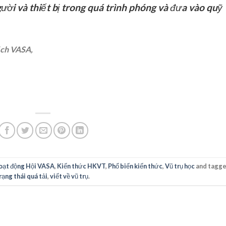
ười và thiết bị trong quá trình phóng và đưa vào quỹ
ịch VASA,
oạt động Hội VASA
,
Kiến thức HKVT
,
Phổ biến kiến thức
,
Vũ trụ học
and tagg
rạng thái quá tải
,
viết về vũ trụ
.