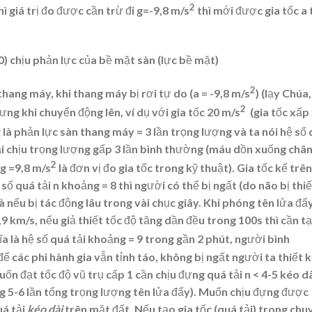
2
 giá trị đo được cần trừ đi g=-9,8 m/s
thì mới được gia tốc a
) chịu phản lực của bề mặt sàn (lực bề mặt)
2
ề thang máy, khi thang máy bị rơi tự do (a = -9,8 m/s
) (lạy Chúa,
2
ưng khi chuyển động lên, ví dụ với gia tốc 20 m/s
(gia tốc xấp 
ng là phản lực sàn thang máy = 3 lần trọng lượng và ta nói hệ số
ải chịu trọng lượng gấp 3 lần bình thường (máu dồn xuống chân
2
 g =9,8 m/s
là đơn vị đo gia tốc trong kỹ thuật). Gia tốc kế trên
 số quá tải n khoảng = 8 thì người có thể bị ngất (do não bị thi
 nếu bị tác động lâu trong vài chục giây. Khi phóng tên lửa đẩ
,9 km/s, nếu giả thiết tốc độ tăng dần đều trong 100s thì cần t
a là hệ số quá tải khoảng = 9 trong gần 2 phút, người bình
các phi hành gia vẫn tỉnh táo, không bị ngất người ta thiết 
muốn đạt tốc độ vũ trụ cấp 1 cần chịu đựng quá tải n < 4-5 kéo d
g 5-6 lần tổng trọng lượng tên lửa đẩy). Muốn chịu đựng được
uá tải
kéo dài
trên mặt đất. Nếu tạo gia tốc (quá tải) trong chu